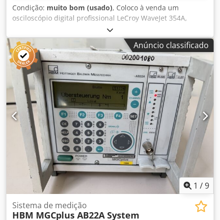
Condição:
muito bom (usado)
, Coloco à venda um
osciloscópio digital profissional LeCroy WaveJet 354A,
concebido para aplicações laboratoriais, de manutenção e
industriais. Trata-se de um instrumento de medição de
Anúncio classificado
alta qualidade, com uma largura de banda de 500 MHz e
uma taxa de amostragem de 2 GS/s. Especificações
técnicas: • Fabricante: LeCroy • Modelo: WaveJet 354A
Dkjdpezru Siefx Aa Rer • Largura de banda: 500 MHz • Taxa
de amostragem: 2 GS/s • 4 canais analógicos • Porta USB •
Alça de transporte integrada • Alimentação: 90–264 V CA,
47–63 Hz Estado: • Usado, em bom estado visual, com
sinais normais de uso. • O dispositivo liga e funciona
corretamente – o ecrã está em perfeito estado, como se
pode ver nas fotos.
1
/
9
Sistema de medição
HBM MGCplus AB22A System