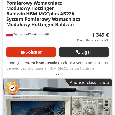
Pomiarowy Wzmacniacz
Modułowy Hottinger
Baldwin
HBM MGCplus AB22A
System Pomiarowy Wzmacniacz
Modułowy Hottinger Baldwin
1 349 €
Wymysłów
2 475 km
Preço fixo acresce IVA
Solicitar
Ligar
Condição:
muito bom (usado)
, Coloco à venda um sistema
de medição profissional HBM MGCplus da Hottinger
Baldwin Messtechnik (HBM). Trata-se de um amplificador
de medição modular de alta qualidade, utilizado em
Anúncio classificado
laboratórios de investigação, na indústria e em bancadas
de testes para aquisição e análise de sinais de sensores. O
dispositivo está equipado com um painel de controlo com
visor LCD e módulos de medição instalados. O exemplar à
venda provém da desmontagem de uma instalação
industrial. Dados: • Fabricante: HBM – Hottinger Baldwin