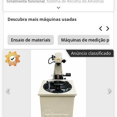
totalmente funcional
, Sistema de Recolha de Amostras
MSP 4550 NGI Djdpfjznwrdjx Aa Rekr Disponível e pronto
para envio imediato.
Descubra mais máquinas usadas
Ensaio de materiais
Máquinas de medição por 
Anúncio classificado