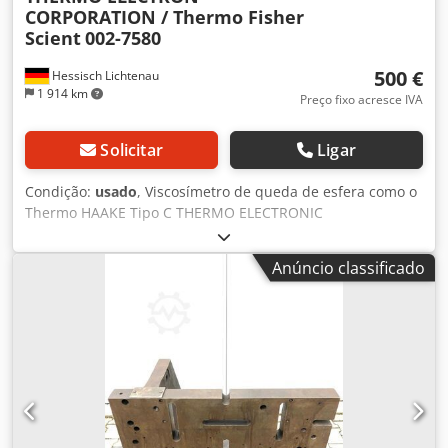
CORPORATION / Thermo Fisher
Scient
002-7580
500 €
Hessisch Lichtenau
1 914 km
Preço fixo acresce IVA
Solicitar
Ligar
Condição:
usado
, Viscosímetro de queda de esfera como o
Thermo HAAKE Tipo C THERMO ELECTRONIC
CORPORATION Tipo 002-7580 N.º de série: Meça a
viscosidade com precisão utilizando o Viscosímetro de
Anúncio classificado
Queda de Esfera Thermo, sem necessidade de
alimentação elétrica, apenas com um cronômetro. Permite
a medição exata da viscosidade de líquidos e gases
transparentes newtonianos. Princípio de medição: Uma
esfera move-se em rotação e deslizamento dentro de um
tubo cilíndrico inclinado, preenchido com o líquido a ser
testado. O tempo necessário para a esfera percorrer uma
distância de medição definida é registrado. Ao inclinar a
seção de medição, o retorno da esfera também pode ser