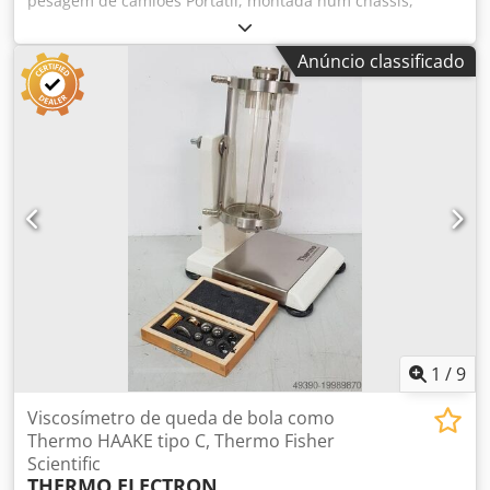
pesagem de camiões Portátil, montada num chassis,
aparafusada e amovível. Dkedpfx Ajmfqkhja Rjr
Capacidade 60 MT Comprimento 14 M
Anúncio classificado
1
/
9
Viscosímetro de queda de bola como
Thermo HAAKE tipo C, Thermo Fisher
Scientific
THERMO ELECTRON