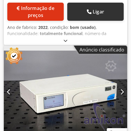
ajustáveis e à saída adicional de 5 V, é perfeita para testar,
Informação de
alimentar e ativar circuitos eletrónicos.
Ligar
preços
Ano de fabrico:
2022
, condição:
bom (usado)
,
Funcionalidade:
totalmente funcional
, número da
máquina/veículo:
919-313-239-i
, Está à venda uma câmera
termográfica usada, incluindo carcaça de proteção. FLIR
Anúncio classificado
A400, transmissão de imagem, 42° Número de série:
91901277 Inclui: - Embalagem em caixa de papelão -
Câmera infravermelha com lente - Cabo Ethernet M12 para
RJ45, 0,3m - Certificado de calibração com dados de login
##### Carcaça de proteção TOPA ML para FLIR
A400/A500/A700, incluindo janela de germânio de 3" - Alto
grau de proteção e resistência química: IP67 - Construção
robusta em perfil de alumínio anodizado - Montagem
resistente a vibrações com boa dissipação de calor -
Dimensões: 96 x 96 x 227mm (LxAxC), sem prensa-cabos
##### Unidade climática para carcaça de proteção TOPA
com monitoramento de temperatura e desligamento de
emergência Unidade independente com bomba de alta