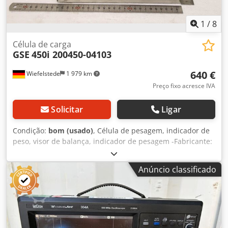
1
/
8
Célula de carga
GSE
450i 200450-04103
640 €
Wiefelstede
1 979 km
Preço fixo acresce IVA
Solicitar
Ligar
Condição:
bom (usado)
, Célula de pesagem, indicador de
peso, visor de balança, indicador de pesagem -Fabricante:
GSE, indicador de peso, modelo 450i -N.º de referência:
200450-04103 -Tensão: 90-250 VCA 50-60 Hz -Dimensões:
Anúncio classificado
280/100/A185 mm -Peso: 2,6 kg Dkjdszmubtjpfx Aa Ror