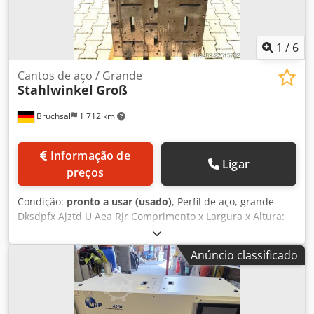
1
/
6
Cantos de aço / Grande
Stahlwinkel
Groß
Bruchsal
1 712 km
Informação de
Ligar
preços
Condição:
pronto a usar (usado)
, Perfil de aço, grande
Dksdpfx Ajztd U Aea Rjr Comprimento x Largura x Altura:
720 mm x 650 mm x 1550 mm Espessura: 65 mm Peso: 630
kg
Anúncio classificado