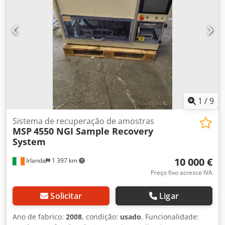
1
/
9
Sistema de recuperação de amostras
MSP
4550 NGI Sample Recovery
System
10 000 €
Irlanda
1 397 km
Preço fixo acresce IVA
Solicitar
Ligar
Ano de fabrico:
2008
, condição:
usado
, Funcionalidade: