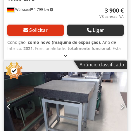
3 900 €
Wöllstadt
1 799 km
VB acresce IVA
Solicitar
Ligar
Condição:
como novo (máquina de exposição)
, Ano de
fabrico:
2021
, Funcionalidade:
totalmente funcional
, Está
à venda um sistema de câmaras Cognex para aplicações
difíceis de verificação de montagem OCR e deteção de
Anúncio classificado
defeitos. O sistema nunca chegou a ser utilizado e é
vendido com todos os acessórios como um conjunto,
conforme ilustrado nas imagens. O número do modelo é
IS7802-373-50-LAB // 821-10035-2R e pode pesquisá-lo na
Internet. Dkodpfemx Sl Tex Aa Ror Câmara digital de visão
artificial (2Mpixel) com PatMax RedLine + Gigabit Ethernet
(GigE) - Demonstrador - COGNEX (Série In-Sight 7000 Gen2)
- 7802 - Resolução UXGA 1600x1200pixels (varrimento
monocromático CMOS de 1/1,8" com obturador global) -
53fps - Tipo de montagem em C / tipo de montagem em S -
7. 2GB (programa; memória flash não volátil) + 512MB