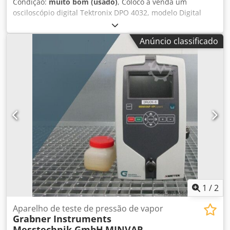
Condição:
muito bom (usado)
, Coloco à venda um
osciloscópio digital Tektronix DPO 4032, modelo Digital
Phosphor Oscilloscope. O equipamento está em perfeito
estado de funcionamento, liga sem problemas e opera
Anúncio classificado
corretamente. Exibe a tela de inicialização e a tela de
medição, conforme comprovam as fotografias anexas. O
estado estético é bom, apresentando sinais normais de
uso decorrentes da sua utilização. Especificações técnicas:
• Fabricante: Tektronix • Modelo: DPO 4032 Dksdpfxozru
Hmo Aa Rer • Tipo: Digital Phosphor Oscilloscope • Largura
de banda: 350 MHz • Taxa de amostragem: até 2,5 GS/s • 2
canais analógicos • Visor LCD a cores • Interfaces: LAN, USB
Host, USB Device, VGA, CompactFlash • Alimentação: 100–
240 V CA, 50–60 Hz Estado: • Totalmente funcional. • O
equipamento liga e opera corretamente. • Vendido sem as
pontas de prova e outros acessórios. • O conjunto inclui
apenas o osciloscópio visível nas fotografias.
1
/
2
Aparelho de teste de pressão de vapor
Grabner Instruments
Messtechnik GmbH
MINVAP