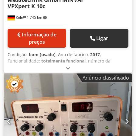
VPXpert K 10c
Köln
1 745 km
Informação de
Ligar
preços
Condição:
bom (usado)
, Ano de fabrico:
2017
,
Funcionalidade:
totalmente funcional
, número da
máquina/veículo:
MINVAP VPXpert K 10c
, Fabricante:
Grabner Instruments Messtechnik GmbH − Tipo: MINVAP
Anúncio classificado
VPXpert K 10c − Ano de fabrico: 2017 − Dados técnicos: >
Intervalo de temperatura medida: 0 a 120°C (programável
pelo usuário) > Estabilidade de temperatura ± 0,01°C >
Perfis de temperatura: única, escalonada ou em rampa >
Faixa de pressão: 0 a 1000 kPa (0 a 145 psi) > Resolução de
pressão: 0,1 kPa > Tolerância de pressão: 0,1 kPa Djdext H
Hhopfx Aa Rekr > Relação vapor-líquido: 0,02/1 a 100/1,
ajustável por método selecionado > Requisito de energia:
90-264 V AC, 45-63Hz, 200W (alimentação CA) > Aplicação