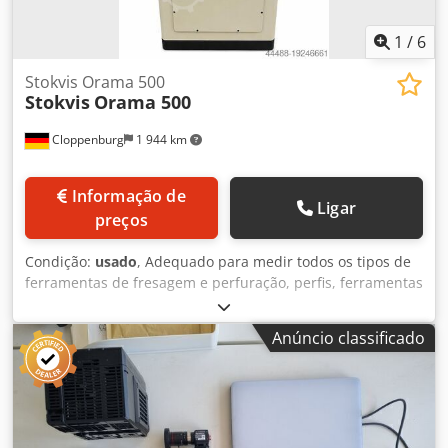
1
/
6
Stokvis Orama 500
Stokvis
Orama 500
Cloppenburg
1 944 km
Informação de
Ligar
preços
Condição:
usado
, Adequado para medir todos os tipos de
ferramentas de fresagem e perfuração, perfis, ferramentas
de puncionamento, eixos de transmissão e cardan, rolos
de perfil, etc. Djdpfx Aownnwgja Rekr Acessórios: Ajuste da
Anúncio classificado
mesa de medição com display digital Diâmetro da tela: 500
mm Ampliação: 50 e 100 vezes Alcance de rotação da mesa
superior: a. +/- 2 mm Carga conectada aprox.: 230 V / 50 Hz
Dimensões L x P x A aprox.: 1200 x 700 x 1800 mm Peso
aprox.: 400 kg Cor: Cinza claro