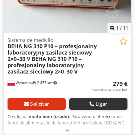
em campo: conversor DC/AC 12V / 200W > L x A x P: 253 x
368 x 277 mm (10 x 14,5 x 10,9 pol) > Peso: 9 kg (20 lb) >
Dados de precisão > Repetibilidade ±0,3 kPa (0,04 psi) >
Reprodutibilidade ±0,7 kPa (0,10 psi)
1
/
11
Sistema de medição
BEHA NG 310 P10 – profesjonalny
laboratoryjny zasilacz sieciowy
2×0–30 V
BEHA NG 310 P10 –
profesjonalny laboratoryjny
zasilacz sieciowy 2×0–30 V
279 €
Wymysłów
2 475 km
Preço fixo acresce IVA
Solicitar
Ligar
Condição:
muito bom (usado)
, Para venda, ofereço uma
fonte de alimentação de laboratório profissional BEHA NG
310 P10 (UNIWATT), concebida para aplicações de serviço