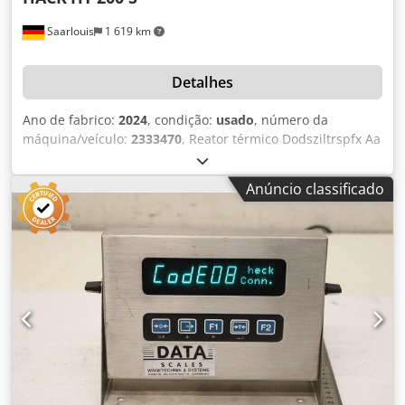
Saarlouis
1 619 km
Detalhes
Ano de fabrico:
2024
, condição:
usado
, número da
máquina/veículo:
2333470
, Reator térmico Dodsziltrspfx Aa
Rskr
Anúncio classificado