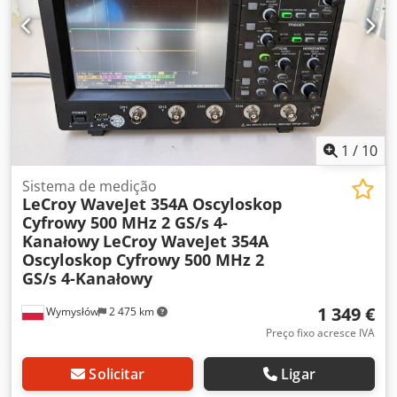
1
/
10
Sistema de medição
LeCroy WaveJet 354A Oscyloskop
Cyfrowy 500 MHz 2 GS/s 4-
Kanałowy
LeCroy WaveJet 354A
Oscyloskop Cyfrowy 500 MHz 2
GS/s 4-Kanałowy
1 349 €
Wymysłów
2 475 km
Preço fixo acresce IVA
Solicitar
Ligar