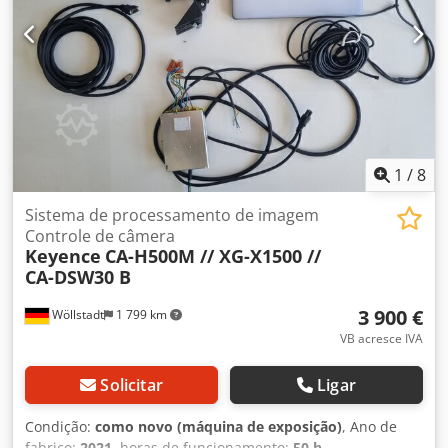
1
/
8
Sistema de processamento de imagem
Controle de câmera
Keyence
CA-H500M // XG-X1500 //
CA-DSW30 B
3 900 €
Wöllstadt
1 799 km
VB acresce IVA
Solicitar
Ligar
Condição:
como novo (máquina de exposição)
, Ano de
fabrico:
2021
, horas de funcionamento:
50 h
,