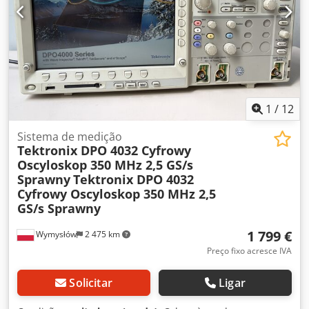
Messtechnik • Modelo: MGCplus • Unidade de controlo:
AB22A • Módulos instalados: ML60B BL01 (2 unidades)
AP17 SY03 • Alimentação: 115–230 V CA, 50–60 Hz Dkodpfx
Aaozru Rro Rjr • Consumo máximo de energia: 300 VA
Estado: • Usado. • Estado visual conforme as fotografias –
sinais normais de utilização.
1
/
12
Sistema de medição
Tektronix DPO 4032 Cyfrowy
Oscyloskop 350 MHz 2,5 GS/s
Sprawny
Tektronix DPO 4032
Cyfrowy Oscyloskop 350 MHz 2,5
GS/s Sprawny
1 799 €
Wymysłów
2 475 km
Preço fixo acresce IVA
Solicitar
Ligar