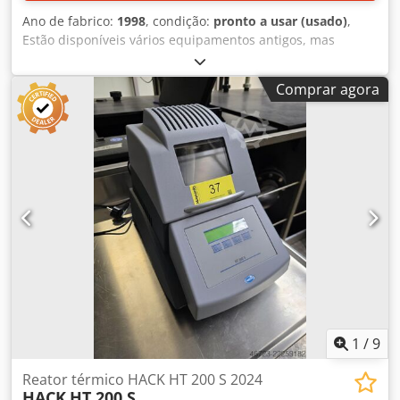
Ano de fabrico:
1998
, condição:
pronto a usar (usado)
,
Estão disponíveis vários equipamentos antigos, mas
funcionais, de medição e teste, provenientes de um
laboratório de análise de cereais. Djdpfx Aaey Ey Tho Rekr
Comprar agora
1) Limpador de amostras A/S Rationel Kornservice, modelo
MLN, peso: aproximadamente 60 kg. 2) Moinho de
laboratório MIM 3100. 3) Aparelho para determinação do
peso hectolítrico Louis Schopper, com balança e pesos. 4)
Medidor de humidade de cereais Pfeuffer HOH Express HE
90, ano de fabrico: 1998, tempo de medição:
aproximadamente 30 segundos. 5) Moinho de laboratório
Perten LM 3100. Documentação disponível. É possível
realizar uma visita às instalações. É preferível a venda em
conjunto, mas também é possível a venda individual.
1
/
9
Reator térmico HACK HT 200 S 2024
HACK
HT 200 S