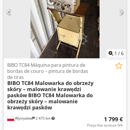
1
/
6
BIBO TC84 Máquina para pintura de
bordas de couro – pintura de bordas
de tiras
BIBO TC84 Malowarka do obrzeży
skóry – malowanie krawędzi
pasków
BIBO TC84 Malowarka do
obrzeży skóry – malowanie
krawędzi pasków
1 799 €
Wymysłów
2 475 km
Preço fixo acresce IVA