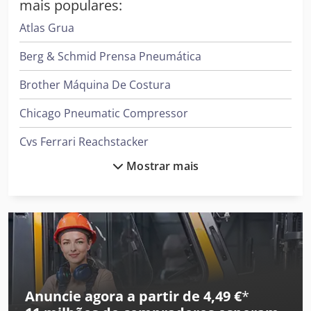
mais populares:
Atlas Grua
Berg & Schmid Prensa Pneumática
Brother Máquina De Costura
Chicago Pneumatic Compressor
Cvs Ferrari Reachstacker
Mostrar mais
Daikin Ar Condicionado
Demag Grua
Ford Tipper
Gea Decantador
Gea Mixer
Anuncie agora a partir de 4,49 €
*