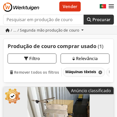
Vender
Procurar
/ ... / Segunda mão produção de couro
Produção de couro comprar usado
(1)
Filtro
Relevância
Máquinas têxteis
Pro
Remover todos os filtros
Anúncio classificado