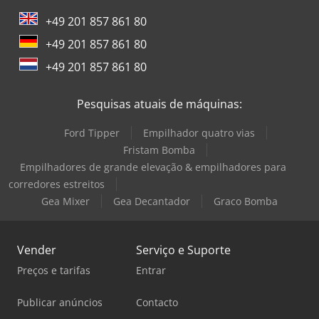
Toyota Empilhadeira
+49 201 857 861 80
Trane Compressor
+49 201 857 861 80
Windmöller & Hölscher Máquinas De Sacos
+49 201 857 861 80
Zeppelin Silo
Pesquisas atuais de máquinas:
Ford Tipper
Empilhador quatro vias
Fristam Bomba
Empilhadores de grande elevação & empilhadores para
corredores estreitos
Gea Mixer
Gea Decantador
Graco Bomba
Vender
Serviço e Suporte
Preços e tarifas
Entrar
Publicar anúncios
Contacto