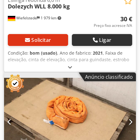
Dolezych
WLL 8.000 kg
30 €
Wiefelstede
1 979 km
Preço fixo acresce IVA
Solicitar
Ligar
Condição:
bom (usado)
, Ano de fabrico:
2021
, Faixa de
elevação, cinta de elevação, cinta para guindaste, estrobo
de elevação, estrobo circular, mangueira de tecido duplo
Crjdpezrmhpefx Adwsf -Fabricante: Solid, estrobo circular
Anúncio classificado
EN 1492-2 PES -Tipo/Capacidade de carga: WLL 8.000 kg -
Comprimento: 6,0 m -Quantidade: 4 estrobos circulares
disponíveis -Dimensões de transporte: Ø 600 x 85 mm -
Peso: 9,8 kg/unidade