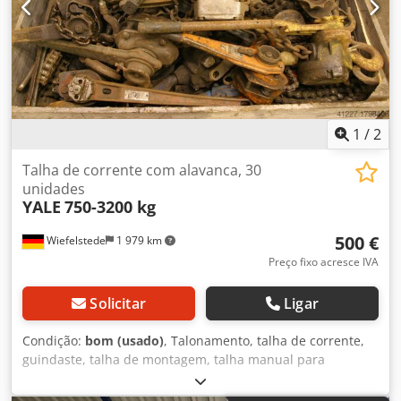
1
/
2
Talha de corrente com alavanca, 30
unidades
YALE
750-3200 kg
500 €
Wiefelstede
1 979 km
Preço fixo acresce IVA
Solicitar
Ligar
Condição:
bom (usado)
, Talonamento, talha de corrente,
guindaste, talha de montagem, talha manual para
montagem - Quantidade: 30 unidades de talhas de
corrente - Diversos fabricantes: Yale, Brand, BKS Crsdsb A