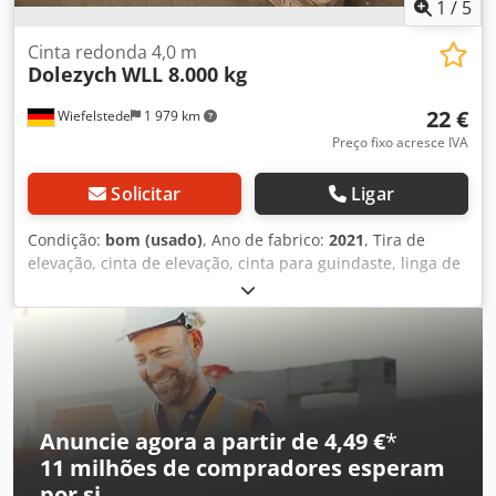
1
/
5
Cinta redonda 4,0 m
Dolezych
WLL 8.000 kg
22 €
Wiefelstede
1 979 km
Preço fixo acresce IVA
Solicitar
Ligar
Condição:
bom (usado)
, Ano de fabrico:
2021
, Tira de
elevação, cinta de elevação, cinta para guindaste, linga de
elevação, linga redonda, manga de tecido duplo -
Fabricante: Solid, linga redonda EN 1492-2 PES -
Tipo/Capacidade de carga: WLL 8.000 kg -Comprimento: 4,0
m -Quantidade: 2x linga redonda disponível
Credjzrmhvspfx Adwef -Dimensões de transporte: Ø 450 x
80 mm -Peso: 6,3 kg/unidade
Anuncie agora a partir de 4,49 €
*
11 milhões de compradores
esperam
por si