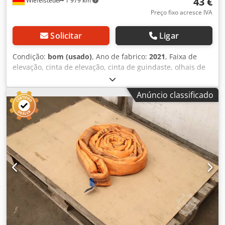
43 €
Wiefelstede
1 979 km
Preço fixo acresce IVA
Solicitar
Ligar
Condição:
bom (usado)
, Ano de fabrico:
2021
, Faixa de
elevação, cinta de elevação, cinta de guindaste, olhais de
elevação, olhais circulares, mangueira de tecelagem dupla
-Fabricante: Solid, olhais circulares, mangueira de
Anúncio classificado
tecelagem dupla | EN 1492/1-2 -Tipo/Capacidade de carga:
Carga de trabalho segura (WLL) 10.000 kg -Comprimento:
4,0 m -Quantidade: 4 olhais circulares disponíveis -Preço:
por unidade -Dimensões de transporte: Ø 540 x 100 mm -
Peso: 7,3 kg/unidade Cedpfxszrl Nre Adwerf