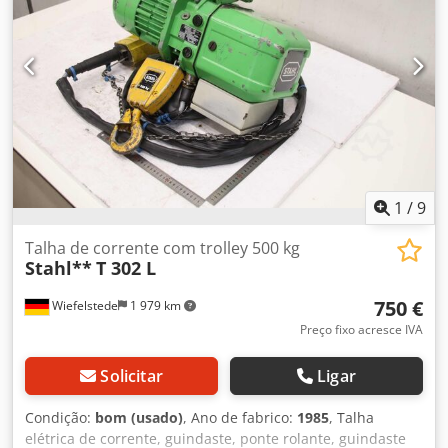
1
/
9
Talha de corrente com trolley 500 kg
Stahl**
T 302 L
750 €
Wiefelstede
1 979 km
Preço fixo acresce IVA
Solicitar
Ligar
Condição:
bom (usado)
, Ano de fabrico:
1985
, Talha
elétrica de corrente, guindaste, ponte rolante, guindaste