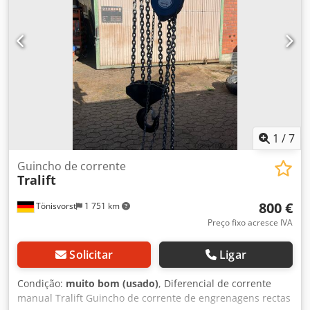
1
/
7
Guincho de corrente
Tralift
800 €
Tönisvorst
1 751 km
Preço fixo acresce IVA
Solicitar
Ligar
Condição:
muito bom (usado)
, Diferencial de corrente
manual Tralift Guincho de corrente de engrenagens rectas