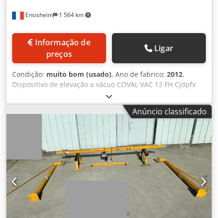
Ensisheim
1 564 km
Informação de
Ligar
preços
Condição:
muito bom (usado)
, Ano de fabrico:
2012
,
Dispositivo de elevação a vácuo COVAL VAC 12 FH Cjdpfx
Aszmwnijdwerf Ano de fabricação: 2012 Capacidade
máxima de carga: 80 kg Diâmetro das ventosas: Ø 150 mm
Anúncio classificado
Distância máxima: 910 mm Distância mínima: 350 mm Em
muito bom estado Tensão: 380 V Dimensões (C x L x A):
1100 mm Profundidade: 900 mm Altura total com
estrutura: 1000 mm Peso total com suporte: 100 kg