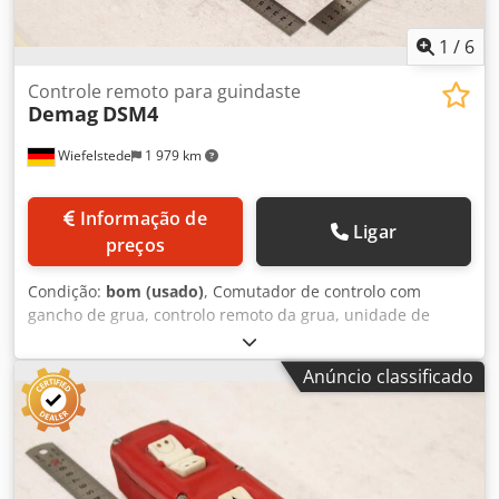
Sonntag GmbH & Co. KG Seu especialista e contato para
intralogística
1
/
6
Controle remoto para guindaste
Demag
DSM4
Wiefelstede
1 979 km
Informação de
Ligar
preços
Condição:
bom (usado)
, Comutador de controlo com
gancho de grua, controlo remoto da grua, unidade de
controlo, controlo da grua, sistema de controlo da grua,
botão de comando suspenso, comutador de controlo, bloco
Anúncio classificado
de controlo, comutador de comando para manipulador,
dispositivo de elevação, equipamento de elevação, grua
para posto de trabalho, grua giratória para armazém, grua
para armazém, grua para posto de trabalho, garra para
materiais, grua giratória de coluna. -Fabricante: Demag,