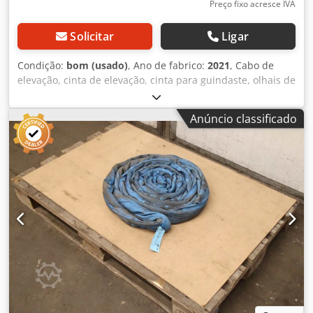
Preço fixo acresce IVA
Solicitar
Ligar
Condição:
bom (usado)
, Ano de fabrico:
2021
, Cabo de
elevação, cinta de elevação, cinta para guindaste, olhais de
elevação, cinta redonda, tubo de tecido duplo -Fabricante:
Solid, cinta redonda com tubo de tecido duplo | EN
Anúncio classificado
1492/1-2 -Tipo/Capacidade de carga: Carga útil de trabalho
(WLL) 8.000 kg Crodezrmh Nepfx Adwjf -Comprimento: 3,0
m -Quantidade: 3 cintas redondas disponíveis -Dimensões
de transporte: Ø 400 x 80 mm -Peso: 4,2 kg/unidade