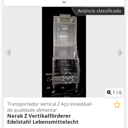
Altura de elevação 9 metros Ano 2001, muito pouco usado
Codpfeufpu Dsx Adwjrf Peso 140 kg Corrente de carga 10 x
Anúncio classificado
30 metros 2 peças disponíveis
1
/
6
Transportador vertical Z Aço inoxidável
de qualidade alimentar
Nerak
Z Vertikalförderer
Edelstahl Lebensmittelecht