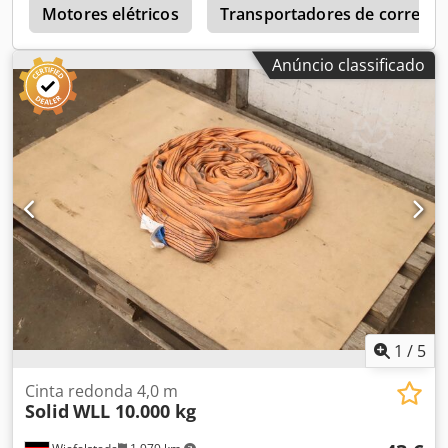
r
Motores elétricos
Transportadores de correia
Anúncio classificado
1
/
5
Cinta redonda 4,0 m
Solid
WLL 10.000 kg