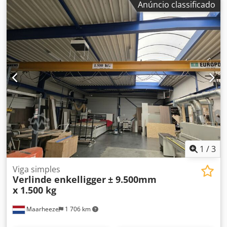
Anúncio classificado
Rkhjpfx Adwjf - Capacidade de carga: de 750 a 3200 kg -
Comprimento da corrente: 1,0 a 2,5 m - Preço/venda:
conjunto completo - Em grande parte funcional -
Dimensões: 1200/800/H600 mm - Peso incluindo
embalagem: 600 kg
1
/
3
Viga simples
Verlinde enkelligger
± 9.500mm
x 1.500 kg
Maarheeze
1 706 km