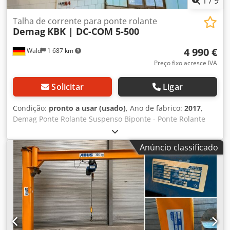
1
/
9
ponte rolante, laufkrane, overhead crane. Enke
Talha de corrente para ponte rolante
Demag
KBK | DC-COM 5-500
4 990 €
Wald
1 687 km
Preço fixo acresce IVA
Solicitar
Ligar
Condição:
pronto a usar (usado)
, Ano de fabrico:
2017
,
Demag Ponte Rolante Suspenso Biponte - Ponte Rolante
Suspensa Livro de inspeção disponível! Ponte rolante
suspensa biponte: Crsdsx Eikyopfx Adwjf Fabricante: Liebl
Anúncio classificado
Kranbau GmbH Capacidade de carga: 500 kg Ano de
fabricação: 2017 Distância entre centros dos trilhos do
guindaste: 4.500 mm Comprimento: aprox. 6 m Largura:
aprox. 5,13 m Talha de Corrente: Fabricante: Demag
Modelo: DC-COM 5-500 Ano de fabricação: 2017
Capacidade de elevação: 500 kg Velocidade de elevação
fina: 1,1 m/min Velocidade de elevação principal: 4,5
m/min Curso do gancho: 4 m Você está convidado a