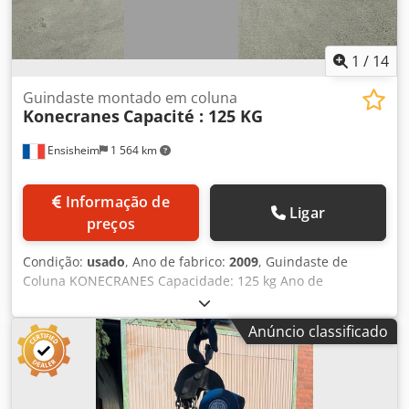
1
/
14
Guindaste montado em coluna
Konecranes
Capacité : 125 KG
Ensisheim
1 564 km
Informação de
Ligar
preços
Condição:
usado
, Ano de fabrico:
2009
, Guindaste de
Coluna KONECRANES Capacidade: 125 kg Ano de
construção: 2009 Altura sob o gancho: 2,5 metros máx.
Máquina entregue com: 1 leme (Capacidade máxima: 100
Anúncio classificado
kg) Comprimento total: 5 metros Crjdpfx Aszmwncodwjf