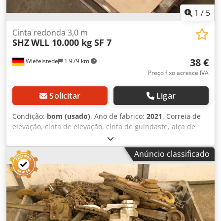
1
/
5
Cinta redonda 3,0 m
SHZ
WLL 10.000 kg SF 7
38 €
Wiefelstede
1 979 km
Preço fixo acresce IVA
Solicitar
Ligar
Condição:
bom (usado)
, Ano de fabrico:
2021
, Correia de
elevação, cinta de elevação, cinta de guindaste, alça de
elevação, alça redonda, mangueira de tecido duplo -
Fabricante: SHZ, alça redonda com revestimento duplo |
Anúncio classificado
EN 1492-2 -Tipo/Capacidade de carga: Carga de trabalho
segura (WLL) 10.000 kg, fator de segurança (SF) 7 -
Comprimento: 3,0 m -Circunferência: 6,00 m -Quantidade:
7 alças redondas disponíveis -Preço: por unidade -
Dimensões de transporte: Ø 500 x 100 mm Csdpjzrl Iuefx
Adworf -Peso: 5,6 kg/unidade