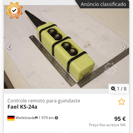
unidade de comando, controlo de monitorização -
Anúncio classificado
Fabricante: Elprom-Iskra, interruptor de comando para
controlo remoto de guindaste -Tipo: AKPT-64 -Dimensões:
245/65/55 mm Credszmfdlspfx Adwof -Peso: 0,4 kg
1
/
8
Controle remoto para guindaste
Fael
KS-24a
95 €
Wiefelstede
1 979 km
Preço fixo acresce IVA