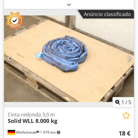
de montagem, carro manual, carro de rolamento, carrinho
de guindaste, mecanismo de translação de talha,
Anúncio classificado
mecanismo de translação de ponte, carro de ponte
rolante, talha de translação -Fabricante: Stahl, talha
elétrica de corrente com carro de translação -Talha de
corrente: Tipo T 302 L, capacidade de carga 500 kg -
Elevação principal: 4 m/min -Elevação fina: 1 m/min -Curso
do gancho: 5 m -Carro de ponte rolante: largura do perfil
máx. 135 mm -Dimensões: ver foto do desenho técnico -
Dimensões para transporte: 600/550/A420 mm Credeya
Aiyepfx Adwef -Peso: 49 kg
1
/
5
Cinta redonda 3,0 m
Solid
WLL 8.000 kg
18 €
Wiefelstede
1 979 km