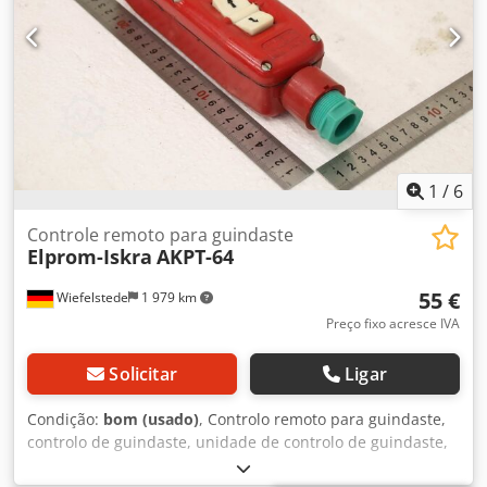
comutador de controlo Demag Manulift com gancho de
grua -Comutador de controlo: Tipo DSM4 -Gancho de grua:
Capacidade de carga 250 kg -Dimensões de transporte:
360/170/A200 mm -Peso: 3,3 kg Crodpfx Aezmf Absdwjf
1
/
6
Controle remoto para guindaste
Elprom-Iskra
AKPT-64
55 €
Wiefelstede
1 979 km
Preço fixo acresce IVA
Solicitar
Ligar
Condição:
bom (usado)
, Controlo remoto para guindaste,
controlo de guindaste, unidade de controlo de guindaste,
botão de comando suspenso, interruptor de comando,