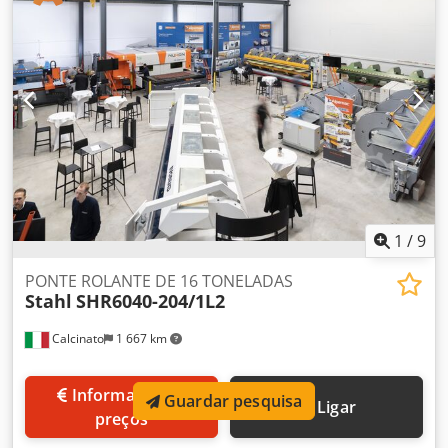
embalagem: 285/220/60 mm -Peso próprio: 1,1 kg
1
/
9
PONTE ROLANTE DE 16 TONELADAS
Stahl
SHR6040-204/1L2
Calcinato
1 667 km
Informação de
Guardar pesquisa
Ligar
preços