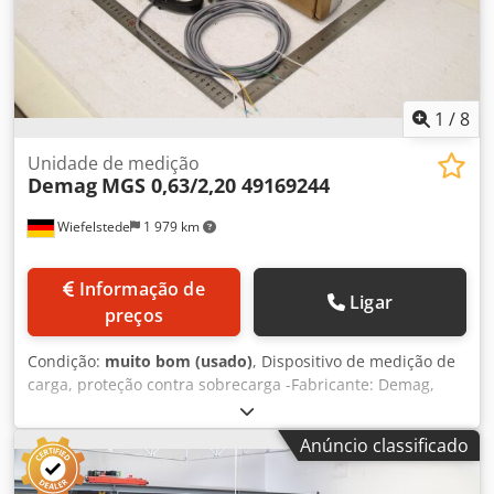
1
/
8
Unidade de medição
Demag
MGS 0,63/2,20 49169244
Wiefelstede
1 979 km
Informação de
Ligar
preços
Condição:
muito bom (usado)
, Dispositivo de medição de
carga, proteção contra sobrecarga -Fabricante: Demag,
dispositivo de medição de carga com proteção contra
sobrecarga, embalagem original -Tipo: MGS 0,63/2,20 -N.º
Anúncio classificado
de referência: 49169244 Cedpezlxb Ijfx Adwerf -
Componentes individuais: ver fotos -Dimensões da