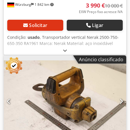
3 990 €
Würzburg
1 842 km
10 000 €
EXW Preço fixo acresce IVA
Solicitar
Ligar
Condição:
usado
, Transportador vertical Nerak 2500-750-
650-350 RA1961 Marca: Nerak Material: aço inoxidável
Alimentos seguros Direção de corrida: ambas as direções
Altura de transporte vertical: 2500 mm Tamanho máximo
Anúncio classificado
das mercadorias transportadas: 750x650x350 mm CxLxA
Altura: 3300 mm Largura do andaime (NB): 1155 mm Altura
dos pés: 150 mm Polias: 20 peças. Motor: Motor SEW 380-
500V Velocidade do transportador: 0,45 m/s Conteúdo da
entrega: incluindo suportes, sem guias laterais, barreiras
de luz, caixa de terminais Cedowdbqfopfx Adworf
Opcionalmente disponível: Conversor de frequência Para
aconselhamento individual e profissional, entre em
contato conosco. Basta entrar em contato conosco por
telefone ou e-mail. Teremos prazer em ajudar você a
planejar e implementar seus projetos. Estamos ansiosos
para ouvir de você. Atenciosamente Sua equipe na Dr.