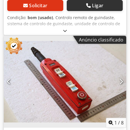
Solicitar
Ligar
Condição:
bom (usado)
, Controlo remoto de guindaste,
sistema de controlo de guindaste, unidade de controlo de
guindaste, botão de comando suspenso, interruptor de
controlo, bloco de controlo, unidade de controlo. -
Anúncio classificado
Fabricante: Faell, interruptor de controlo para controlo
remoto de guindaste -Tipo: KS-24a -Dimensões: 475/90/85
mm Cedszmfdfopfx Adworf -Peso: 0,8 kg
1
/
8