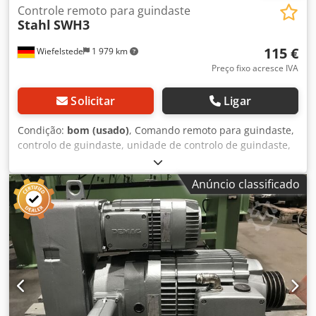
Controle remoto para guindaste
Stahl
SWH3
115 €
Wiefelstede
1 979 km
Preço fixo acresce IVA
Solicitar
Ligar
Condição:
bom (usado)
, Comando remoto para guindaste,
controlo de guindaste, unidade de controlo de guindaste,
botão de comando pendente, interruptor de controlo,
unidade de controlo, controlo de monitorização. -
Anúncio classificado
Fabricante: Stahl, interruptor de controlo para comando
remoto de guindaste -Tipo: SWH3 -Dimensões: 360/65/65
mm -Peso: 0,8 kg Crjdpszmdvmefx Adwsf