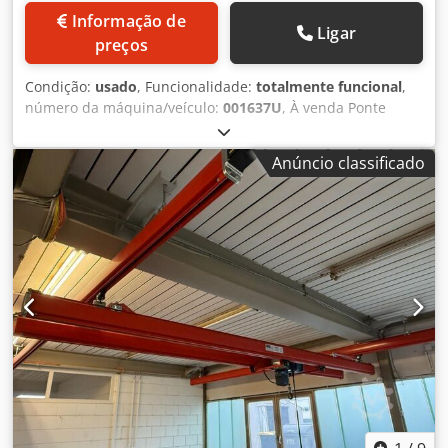
Informação de
Ligar
preços
Condição:
usado
, Funcionalidade:
totalmente funcional
,
número da máquina/veículo:
001637U
, À venda Ponte
rolante monoviga Verlinde usada, aprox. 9.500 mm x 1.500
kg Podemos fornecer os guindastes opcionalmente com: *
Anúncio classificado
Ajuste de comprimento * Montagem e inspeção * Trilhos
de alimentação elétrica * Controle remoto por rádio Jan
Reiling B.V. também fornece pontes rolantes novas
totalmente sob medida a preços muito competitivos: *
pontes rolantes * pontes suspensas * guindastes de braço
giratório * instalações KBK * guinchos para barcos Todas
as nossas pontes rolantes novas e usadas fornecidas (NL e
BE) são entregues com garantia! Além disso, mantemos um
estoque próprio de cerca de 15.000 peças Demag. Cjdeygh
Ibspfx Adwjrf Para mais informações, acesse o site da Jan
Reiling B.V. Palavras-chave: Guindastes, ponte rolante,
ponte rolante de oficina, ponte rolante para armazém,
talha, hallenkrane, brückenkrane, werkstattkrane,
lagerkrane, hebezeuge, cranes, universal crane, hoist,