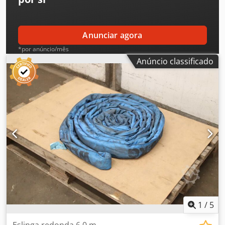
Anunciar agora
*por anúncio/mês
Anúncio classificado
1
/
5
Eslinga redonda 6,0 m