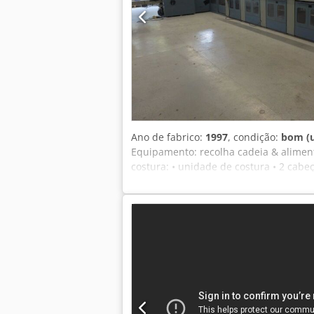
Ano de fabrico:
1997
, condição:
bom (
Equipamento: recolha cadeia & aliment
costura: • unidade de costura • 2 cabe