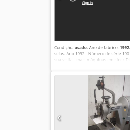
Condição:
usado
, Ano de fabrico:
1992
selas. Ano 1992 - Número de série 190
sua visita - mais máquinas em stock D