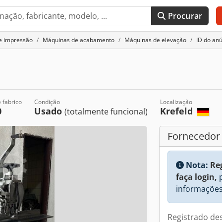
Procurar
e impressão
Máquinas de acabamento
Máquinas de elevação
ID do an
 fabrico
Condição
Localização
0
Usado
Krefeld
(totalmente funcional)
Fornecedor
Nota:
Re
faça login,
p
informações
Registrado de