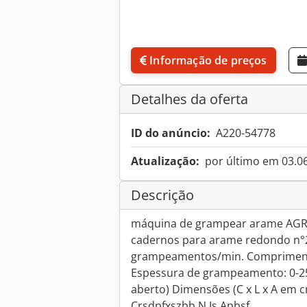
Informação de preços
Detalhes da oferta
ID do anúncio:
A220-54778
Atualização:
por último em 03.0
Descrição
máquina de grampear arame AGRA
cadernos para arame redondo n°2
grampeamentos/min. Compriment
Espessura de grampeamento: 0-
aberto) Dimensões (C x L x A em c
Crsdpfxszbb N Is Apbsf