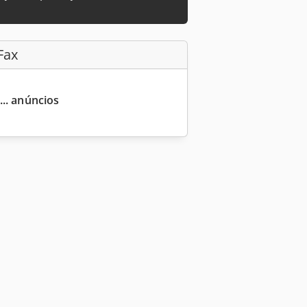
Fax
... anúncios