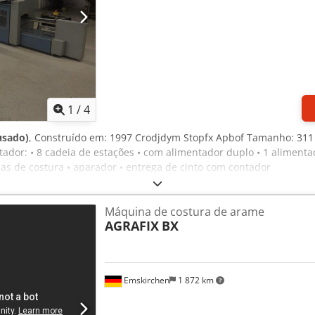
1
/
4
usado)
, Construído em: 1997 Crodjdym Stopfx Apbof Tamanho: 311 
ador: • 8 cadeia de estações • com alimentador duplo • 1 aliment
ças de costura • aparador • entrega de cinto com contador
Máquina de costura de arame
AGRAFIX
BX
Emskirchen
1 872 km