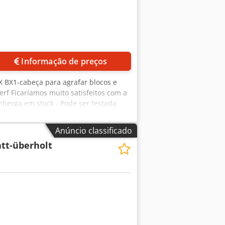
Informação de preços
X BX1-cabeça para agrafar blocos e
rf Ficaríamos muito satisfeitos com a
mberga em stock - Pode ser testada
Anúncio classificado
att-überholt