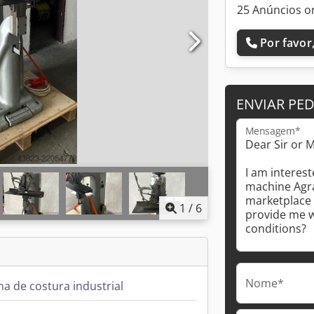
25 Anúncios o
Por favor,
ENVIAR PE
Mensagem*
1
/
6
Nome*
a de costura industrial