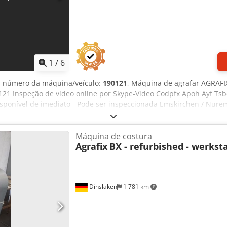
1
/
6
, número da máquina/veículo:
190121
, Máquina de agrafar AGRAFI
121 Inspeção de vídeo online por Skype-Video Codpfx Apoh Ayf Tsbe
isponível de imediato - Pode ser inspeccionada Emskirchen / Nure
Máquina de costura
Agrafix
BX - refurbished - werkst
Dinslaken
1 781 km