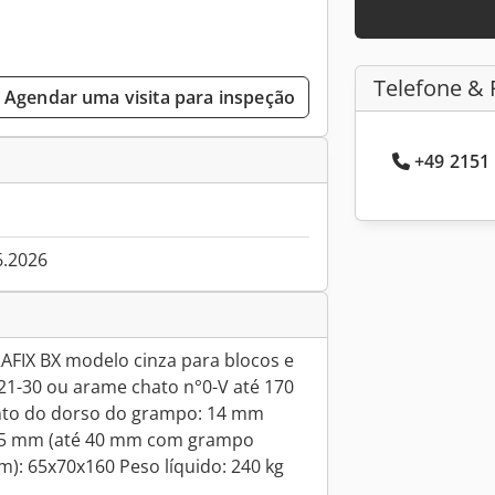
Telefone & 
Agendar uma visita para inspeção
+49 2151 
6.2026
FIX BX modelo cinza para blocos e
1-30 ou arame chato n°0-V até 170
o do dorso do grampo: 14 mm
25 mm (até 40 mm com grampo
m): 65x70x160 Peso líquido: 240 kg