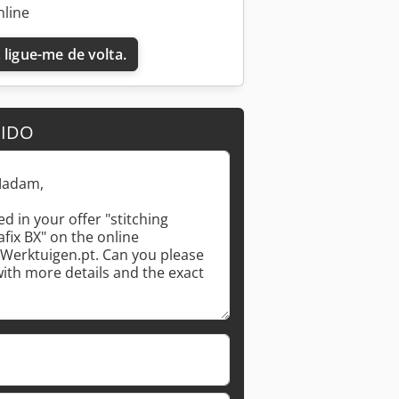
nline
 ligue-me de volta.
DIDO