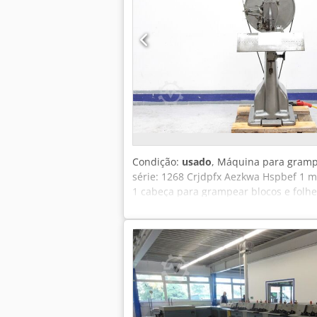
Condição:
usado
, Máquina para gramp
série: 1268 Crjdpfx Aezkwa Hspbef 1
1 cabeça para grampear blocos e folhe
Emskirchen/Nuremberga - Disponível i