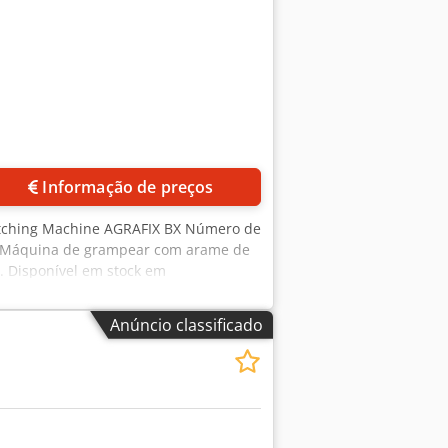
Informação de preços
itching Machine AGRAFIX BX Número de
s. Máquina de grampear com arame de
. Disponível em stock em
Anúncio classificado