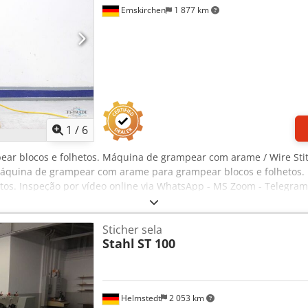
Emskirchen
1 877 km
1
/
6
ear blocos e folhetos. Máquina de grampear com arame / Wire St
 máquina de grampear com arame para grampear blocos e folheto
tos. Inspeção por vídeo online via WhatsApp - MS Zoom - Telegram
mediatamente - Pode ser testada.
Sticher sela
Stahl
ST 100
Helmstedt
2 053 km