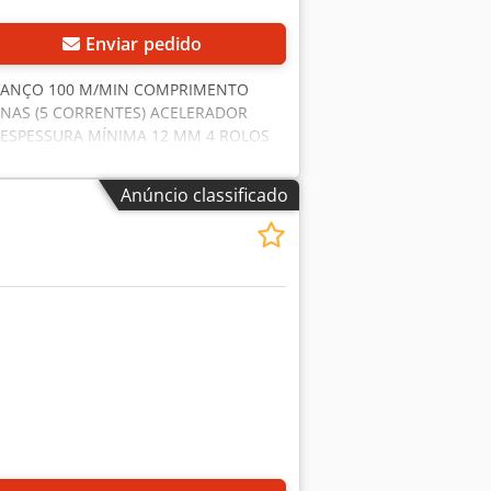
a. Portanto, a linha está disponível
vídeo do processo pode ser mostrado
Enviar pedido
AVANÇO 100 M/MIN COMPRIMENTO
AS (5 CORRENTES) ACELERADOR
ESPESSURA MÍNIMA 12 MM 4 ROLOS
EL COM TODOS OS TAMANHOS
N DISPONÍVEL EM ESTOQUE PREÇO
Anúncio classificado
INIG OU LEADERMAC!!!