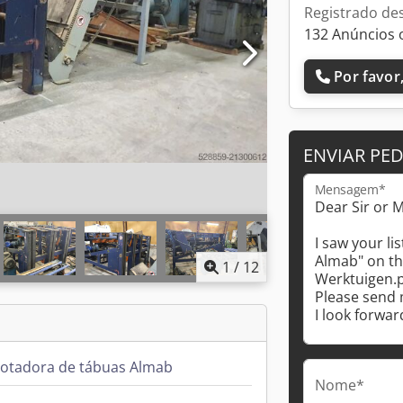
Registrado de
132 Anúncios 
Por favor,
ENVIAR PE
Mensagem*
1
/
12
otadora de tábuas Almab
Nome*