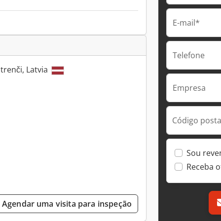
E-mail*
Telefone
Strenči, Latvia
Empresa
Código postal
Sou reve
Receba o
Agendar uma visita para inspeção