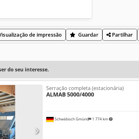
isualização de impressão
Guardar
Partilhar
r do seu interesse.
Serração completa (estacionária)
ALMAB
5000/4000
Schwäbisch Gmünd
1 774 km