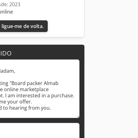
sde: 2023
online
 ligue-me de volta.
DIDO