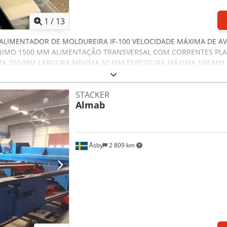
montada, mas a unidade de lascamento a montante já foi desmontad
 muito robusta e sempre funcionou sem problemas ou falhas. Um 
1
/
13
 ALIMENTADOR DE MOLDUREIRA IF-100 VELOCIDADE MÁXIMA DE 
IMO 1500 MM ALIMENTAÇÃO TRANSVERSAL COM CORRENTES PLAN
MA 250 MM LARGURA MÍNIMA 50 MM ESPESSURA MÁXIMA 100 MM 
DE MOLDUREIRA OF-100 SAÍDA COM FOLHA REBATÍVEL COMPATÍV
A TRANSVERSAL COM 7 CORREIAS ADEQUADO PARA ATÉ 100 M/MI
STACKER
fx Aoy Hcaaokbof PODEMOS OFERECER MOLDUREIRA ADEQUADA, WE
Almab
Åsby
2 809 km