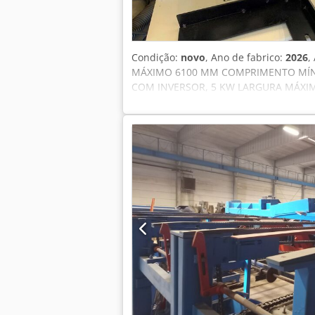
76 mm em 9 horas. A linha ainda está 
imediatamente. É construída de forma
pelo WhatsApp! Cedpfx Akey Uzldsberf
Condição:
novo
, Ano de fabrico:
2026
,
MÁXIMO 6100 MM COMPRIMENTO MÍN
COM INVERSOR, 5 KW LARGURA MÁXI
DE ALIMENTAÇÃO DE 180 MM SAÍDA 
CONFORME ALIMENTADOR IF-100 MES
INCLUI ALIMENTADOR E SAÍDA Credp