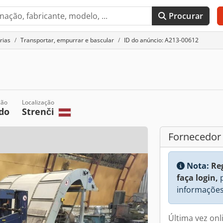
Procurar
rias
Transportar, empurrar e bascular
ID do anúncio: A213-00612
ção
Localização
do
Strenči
Fornecedor
Nota:
Re
faça login,
p
informações
Última vez on