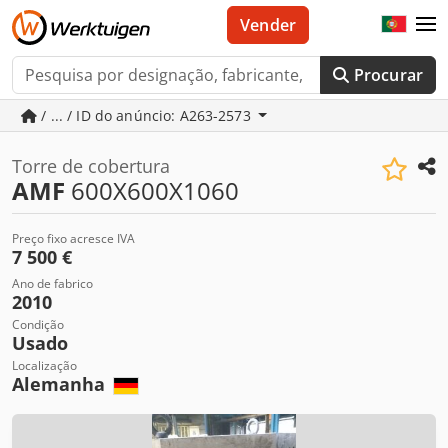
Vender
Procurar
/ ... / ID do anúncio: A263-2573
Torre de cobertura
AMF
600X600X1060
Preço fixo acresce IVA
7 500 €
Ano de fabrico
2010
Condição
Usado
Localização
Alemanha