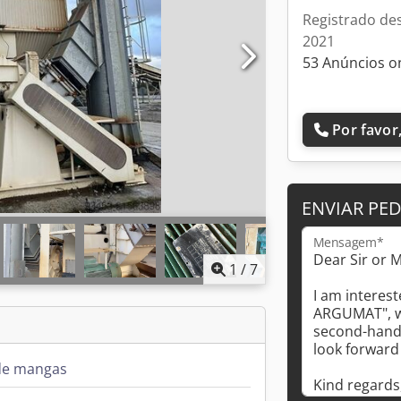
Registrado de
2021
53 Anúncios o
Por favor,
ENVIAR PE
Mensagem*
1
/
7
 de mangas