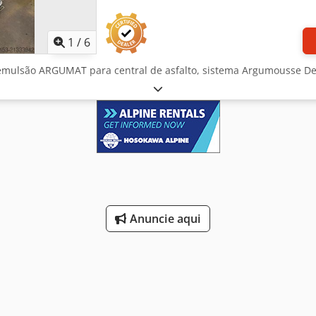
1
/
6
 emulsão ARGUMAT para central de asfalto, sistema Argumousse D
Anuncie aqui