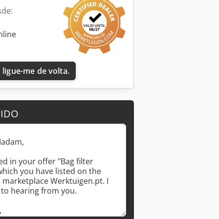
sde:
nline
 ligue-me de volta.
DIDO