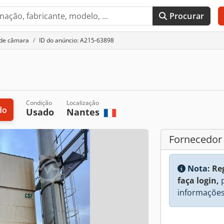
Procurar
 de câmara
ID do anúncio: A215-63898
Condição
Localização
do
Usado
Nantes
Fornecedor
Nota:
Re
faça login,
p
informações