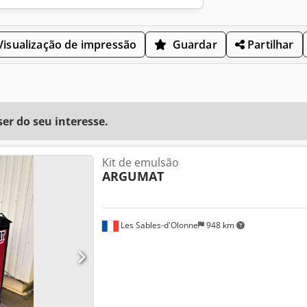
isualização de impressão
Guardar
Partilhar
r do seu interesse.
Kit de emulsão
ARGUMAT
Les Sables-d'Olonne
948 km