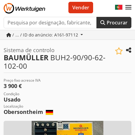
Vender
Procurar
/ ... / ID do anúncio: A161-97112
Sistema de controlo
BAUMÜLLER
BUH2-90/90-62-
102-00
Preço fixo acresce IVA
3 900 €
Condição
Usado
Localização
Obersontheim