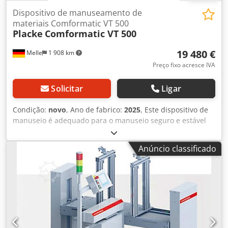
Dispositivo de manuseamento de
materiais Comformatic VT 500
Placke
Comformatic VT 500
19 480 €
Melle
1 908 km
Preço fixo acresce IVA
Solicitar
Ligar
Condição:
novo
, Ano de fabrico:
2025
, Este dispositivo de
manuseio é adequado para o manuseio seguro e estável
de materiais de grande área com apenas um operador. O
dispositivo pode ser adicionado a qualquer máquina como
Anúncio classificado
uma unidade independente. A relação preço-desempenho
é convincente, pois o tempo de retorno é inferior a um
ano. Consiste nas seguintes peças principais: (também
disponível separadamente) - suporte de colunas - braço
giratório - Travessia de elevação com operação Dados
técnicos VT 500: Capacidade de elevação: 500 kg altura
máxima de elevação : 1750 mm Velocidade de elevação : 4
e 8 m/min Raio de viragem máximo : 3900 mm Ligação à