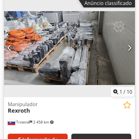
Anúncio classificado
gerador de vácuo e coluna. Desmontado de uma linha de
produção sem uso, em condição perfeita. Testado,
totalmente funcional, praticamente novo. Dsdpfx
Aoxxbczjdkjck Alcance de trabalho: 2.530 mm Elevação
vertical: aprox. 1.700 mm Capacidade de carga: máx. 100
kg Peso do manipulador: 450 kg + coluna Nossa empresa
pode providenciar transporte profissional e
comissionamento, se necessário. Sinta-se à vontade para
nos ligar para mais detalhes. (Inglês é preferencial.) O
preço indicado corresponde a 1 unidade. (2 unidades
disponíveis.)
1
/
10
Manipulador
Rexroth
Trstená
2 458 km