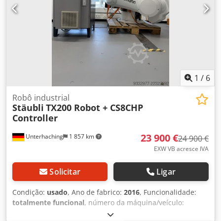
1
/
6
Robô industrial
Stäubli
TX200 Robot + CS8CHP
Controller
23 900 €
Unterhaching
1 857 km
24 900 €
EXW VB acresce IVA
Solicitar
Ligar
Condição:
usado
, Ano de fabrico:
2016
, Funcionalidade:
totalmente funcional
, número da máquina/veículo:
F16/56XTA1/A/01
, peso total:
1 120 kg
, capacidade de