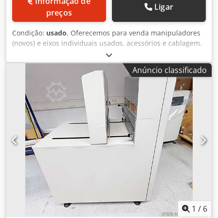
Informação de
Ligar
preços
Condição:
usado
, Oferecemos para venda manipuladores
(novos) e eixos individuais usados, acessórios e cablagem.
Djdpfx Asyc Rv Tsdkjck Termo de entrega: EXW Trstena
Valor mínimo de encomenda: €5.000
Anúncio classificado
1
/
6