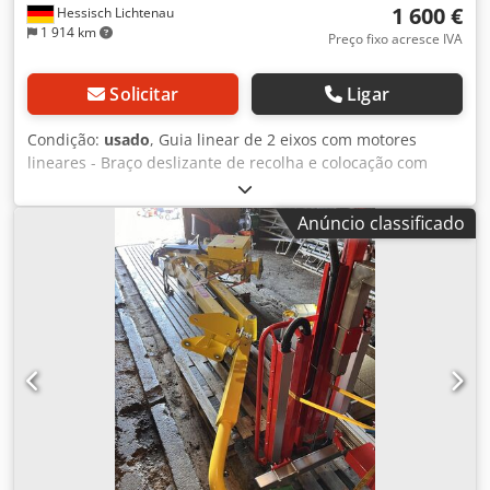
1 600 €
Hessisch Lichtenau
1 914 km
Preço fixo acresce IVA
Solicitar
Ligar
Condição:
usado
, Guia linear de 2 eixos com motores
lineares - Braço deslizante de recolha e colocação com
guias lineares para automação Unidade de carregamento,
como robô Scara, manipulador, dispositivo de
Anúncio classificado
manuseamento, sistema de manuseamento, pinça de
colocação, pinça de carregamento para automação
Fabricante SCHUNK - GEMOTEC - AFAG - LINMOT Tipo
PS01-37x240-M + E1100-MT + T01-/72/420 + EPM 37-780
Ano de fabrico aprox. 2005 Eixo horizontal com motor
linear Gemotec tipo EPM 37-780 Dcjdpfxsu H R Iwo Adkek
Tipo de atuador: EPM 37x780-M Módulo do eixo: LinMot
tipo E1100-MT-HC Movimento horizontal: 780 mm Força
nominal horizontal: 160 N Velocidade horizontal: 2,1 m/s
Aceleração horizontal: 12,4 m/s² Precisão de repetição: +/-
0,05 mm Capacidade de carga horizontal: máx. 7000 g
Coluna guia horizontal: Ø 20 mm Eixo vertical com motor