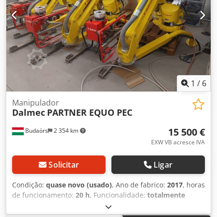
posição BALLUFF para movimento horizontal, tipo BTL6-
A110-M0450-A1-S115 - 2 balancers para movimento
vertical CP DESOUTTER, tipo 10 D, faixa de ajuste de 2 a 5
kg por balancer - Para suspensão sem peso de pequenos
aparelhos - Capacidade de carga ajustável por etapas -
Força de tração constante Dedpfxofgpfme Adkock Espaço
necessário L x P x A: 770 x 310 x 1200 mm Peso próprio: 19
kg Em bom estado
1
/
6
Manipulador
Dalmec
PARTNER EQUO PEC
15 500 €
Budaörs
2 354 km
EXW VB acresce IVA
Solicitar
Ligar
Condição:
quase novo (usado)
, Ano de fabrico:
2017
, horas
de funcionamento:
20 h
, Funcionalidade:
totalmente
funcional
, número da máquina/veículo:
1750851
,
capacidade de carga:
100 kg
, Manipulador Dalmec com