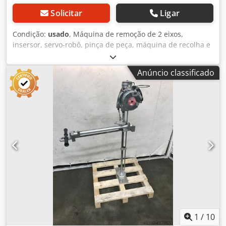
Solicitar
Ligar
Condição:
usado
, Máquina de remoção de 2 eixos,
insersor, servo-robô, pinça de peça, máquina de recolha e
colocação, robô de remoção Dispositivo de remoção,
dispositivo de manuseamento para prensas, tornos, etc.
Anúncio classificado
GETECHA Tipo GL-20S N.º 13836 Ano de fabrico 10/2003
Curso do eixo Z 1900 mm Dcedpfsharwyjx Adkok Curso do
eixo Y 250 mm Velocidade de deslocação do eixo Z máx.
1100 mm/seg. Velocidade de deslocação do eixo Y máx. 227
mm/seg. Velocidade de deslocação contínua nos eixos Y e
Z através de servomotores SMB - Movimento preciso dos
eixos através de guias lineares - sistema de controlo epis -
Painel de controlo oposto - Controlo da correia
transportadora, ímanes da pinça, cilindro de rutura do
cordão, vácuo, pinça - Entradas de monitorização externas
para paragem de emergência, prensa aberta, prensa
fechada, portas de segurança fechadas, automático - Pinça
montada com 3 ímanes de elevação, 3 cilindros
pneumáticos de expulsão (curso de 30 mm), 1 cilindro
1
/
10
pneumático de aperto (curso de 40 mm) - Horas de