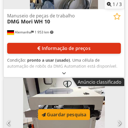
1
/
3
Manuseio de peças de trabalho
DMG Mori
WH 10
Alemanha
1 953 km
Informação de preços
Condição:
pronto a usar (usado)
, Uma célula de
automação de robôs da DMG Automation está disponível.
Dimensões internas X/Y: aprox. 700 mm/1050 mm, máx.
peso da peça de trabalho: 10 kg, máx. dimensões da peça
Anúncio classificado
de trabalho X/Y: 150 mm/120 mm, precisão de
posicionamento: +/- 0,1 mm, eixos do robô: 6, controlador
do robô: Kuka KR C 2. Documentação disponível. É possível
fazer uma inspeção no local. Dsdpfx Adewixzxskeck
Guardar pesquisa