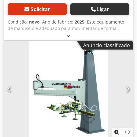
Solicitar
Ligar
Condição:
novo
, Ano de fabrico:
2025
, Este equipamento
de manuseio é adequado para movimentar de forma
segura e estável materiais de grande superfície com
apenas um operador. O equipamento pode ser fornecido
Anúncio classificado
como uma unidade independente para qualquer máquina.
A relação qualidade-preço é convincente, pois o tempo de
amortização é inferior a um ano. Composto pelos
seguintes componentes principais: (também disponíveis
separadamente) • Suporte de coluna • Braço giratório •
Barra de elevação com comando Dados técnicos VT 1000:
Capacidade de elevação: 1000 kg Altura máxima de
elevação: 1295 mm Velocidade de elevação: 4 e 8 m/min
Raio máximo de giro: 3900 mm Ligação à rede: 400 V / 50
Hz Dimensões máximas do produto: 4000 x 2000 mm²
(dependente do peso) Altura total: 2990 mm Peso total:
1350 kg Dcjdpfx Aew Nh Dzjdkjk Alternativamente,
oferecemos este equipamento de manuseio também com
uma capacidade de elevação de 500 kg.
1
/
2