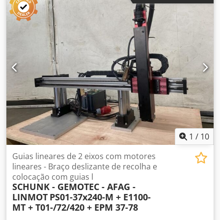
Classificação: ATEX Bomba de vácuo: Becker SV 8 400/2
Dimensões: ver desenho da foto.
1
/
10
Guias lineares de 2 eixos com motores
lineares - Braço deslizante de recolha e
colocação com guias l
SCHUNK - GEMOTEC - AFAG -
LINMOT
PS01-37x240-M + E1100-
MT + T01-/72/420 + EPM 37-78