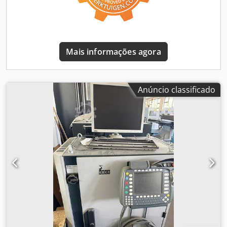
no local. Dcedpfxjwhfnij Adkek
Mais informações agora
Anúncio classificado