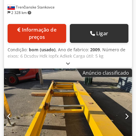
Trenčianske Stankovce
2 328 km
Informação de
Ligar
preços
Condição:
bom (usado)
, Ano de fabrico:
2009
, Número de
eixos: 6 Dcsdsv Hdk Iopfx Adkek Carga útil: 5 kg
Anúncio classificado