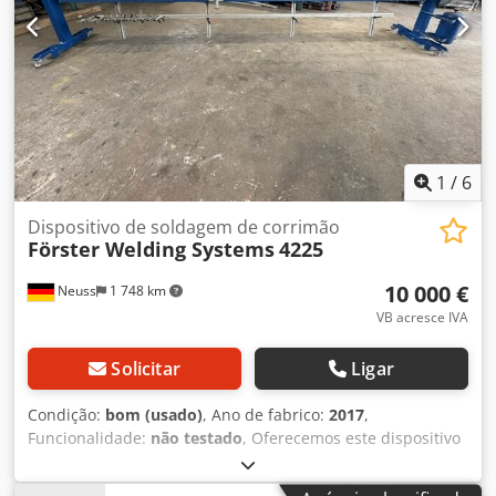
instalado (a definir em conjunto)
1
/
6
Dispositivo de soldagem de corrimão
Förster Welding Systems
4225
10 000 €
Neuss
1 748 km
VB acresce IVA
Solicitar
Ligar
Condição:
bom (usado)
, Ano de fabrico:
2017
,
Funcionalidade:
não testado
, Oferecemos este dispositivo
de soldagem de corrimão Förster Welding Systems 4225
bem conservado, ano de fabricação 2017. Dcedpjy N A U