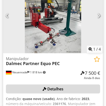
1
/
4
Manipulador
Dalmec
Partner Equo PEC
7 500 €
Neuenrade
1 818 km
Ainda 8 dias
Detalhes
Condição:
quase novo (usado)
, Ano de fabrico:
2023
,
número da máquina/veículo:
2361176
, Manipulador (em