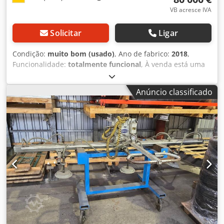
VB acresce IVA
Solicitar
Ligar
Condição:
muito bom (usado)
, Ano de fabrico:
2018
,
Funcionalidade:
totalmente funcional
, À venda está uma
célula robotizada de manipulação de alta qualidade,
desenvolvida sob medida pela Wehling Anlagen- und
Anúncio classificado
Maschinenbau GmbH, do ano de fabricação 2018. O
sistema foi originalmente concebido para o processamento
automatizado de paletes de madeira e chapas de grande
formato, combinando dois processos de trabalho em uma
única instalação: - Desempilhamento automático de
paletes de madeira empilhados - Classificação e rearranjo
automáticos de chapas de grande formato por classes de
qualidade O coração da instalação é um potente robô
industrial Kawasaki BT200L de 6 eixos com sistema
automático de troca de garra. A célula é ideal para
aplicações nas indústrias de madeira, materiais de
construção, chapas e logística, ou como base para projetos
individuais de automação. Equipamento técnico: