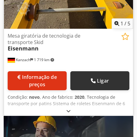
1
/
5
Mesa giratória de tecnologia de
transporte Skid
Eisenmann
Kanzach
1 719 km
Informação de
Ligar
preços
Condição:
novo
, Ano de fabrico:
2020
, Tecnologia de
transporte por patins Sistema de roletes Eisenmann de 6
metros para transporte por patins. Dcedpfx Aoznh T
Sodkek