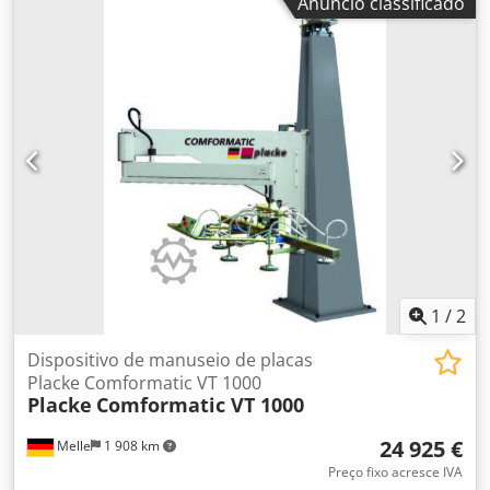
Anúncio classificado
Ajfx Adkjk Fabricante: Förster Welding Systems Modelo:
4225 Ano de fabricação: 2017 Condição: boa ID da
categoria: 96 ID do tipo: 2257 Tipo de máquina: dispositivo
de soldagem de corrimão Se tiver dúvidas ou precisar de
mais informações, envie-nos uma mensagem ou ligue para
nós.
1
/
2
Dispositivo de manuseio de placas
Placke Comformatic VT 1000
Placke
Comformatic VT 1000
24 925 €
Melle
1 908 km
Preço fixo acresce IVA