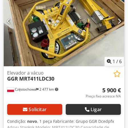
insolvência da empresa Eisenmann. A imagem 1 é apenas
um exemplo de como é construída, o resto das imagens
são originais
1
/
6
Elevador a vácuo
GGR
MRT411LDC30
5 900 €
Częstochowa
2 477 km
Preço fixo acresce IVA
Solicitar
Ligar
Condição:
novo
, 1 peça Fabricante: Grupo GGR Dcedpfx
Adsvu Staoksk Modelo: MRT411LDC30 Capacidade de