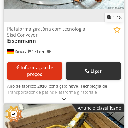
1
/
8
Plataforma giratória com tecnologia
Skid Conveyor
Eisenmann
Kanzach
1 719 km
Informação de
Ligar
preços
Ano de fabrico:
2020
, condição:
novo
, Tecnologia de
Transportador de patins Plataforma giratória e
Transportador de roletes Eisenmann Carrinho Giratório
Rotativo Mesa giratória Eisenmann com esteira rolante
Anúncio classificado
SKID de 6 metros Grande mesa giratória industrial com
transportador de roletes Dsdpfxegnvghj Adkjck A mesa
giratória foi construída mas não foi aceite devido à