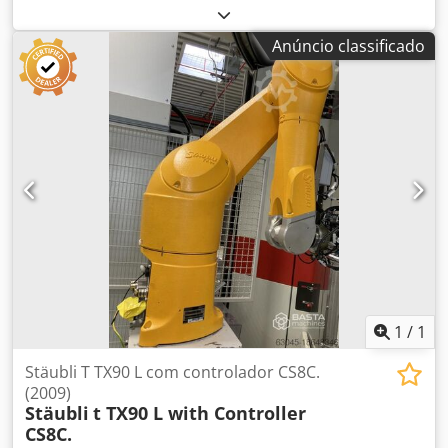
estado como novo – utilizado por um máximo de 1 semana)
– (Dalmec, parceiro Equo PEC) – (ano de fabrico: 2023) –
Anúncio classificado
(capacidade de carga: máx. 80 kg) – (totalmente funcional)
– (preço de novo: aprox. 59.000,00 €) – Dcjdpfxjzr D D Is
Adkok
1
/
1
Stäubli T TX90 L com controlador CS8C.
(2009)
Stäubli
t TX90 L with Controller
CS8C.