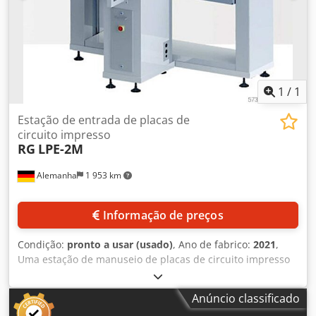
rede: 400 V / 50 Hz Dimensões máximas do produto: 4000 x
2000 mm² (dependendo do peso) Altura total: 3580 mm
Peso total: 850 kg Em alternativa, oferecemos este
dispositivo de manuseamento com uma capacidade de
elevação de 1000 kg. Djdpfxjfi Trbj Adkeck
1
/
1
Estação de entrada de placas de
circuito impresso
RG
LPE-2M
Alemanha
1 953 km
Informação de preços
Condição:
pronto a usar (usado)
, Ano de fabrico:
2021
,
Uma estação de manuseio de placas de circuito impresso
RG Elektro-Technologie, versátil e pouco utilizada, está
disponível para fins de carregamento. Possíveis aplicações:
Anúncio classificado
antes do AOI/depois do AOI/combinação, altura de