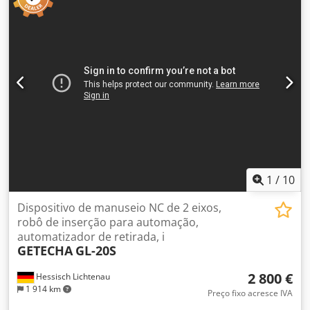
transporte das placas: 930mm-970mm, dimensões
mínimas das placas X/Y: 80mm/50mm, dimensões
máximas do magazine X/Y/Z: 360mm/360mm/570mm,
dimensões da máquina X/Y/Z: aprox.
1200mm/1700mm/1800mm, peso: aprox. 250kg, comando:
Siemens S7-1200. Documentação disponível. Inspeção local
possível. A imagem é um exemplo. Djdpfx Adsy Ndf Njksck
1
/
10
Dispositivo de manuseio NC de 2 eixos,
robô de inserção para automação,
automatizador de retirada, i
GETECHA
GL-20S
2 800 €
Hessisch Lichtenau
1 914 km
Preço fixo acresce IVA