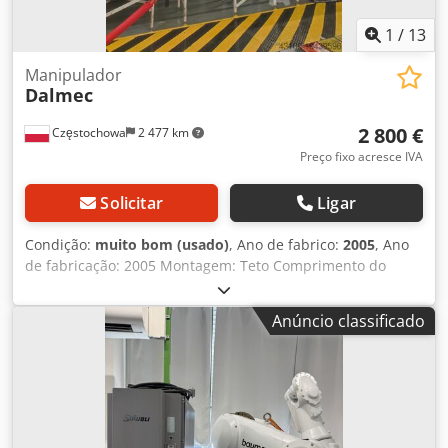
1
/
13
Manipulador
Dalmec
2 800 €
Częstochowa
2 477 km
Preço fixo acresce IVA
Solicitar
Ligar
Condição:
muito bom (usado)
, Ano de fabrico:
2005
, Ano
de fabricação: 2005 Montagem: Teto Comprimento do
trilho de teto: aprox. 15 metros Disponibilidade: 2
unidades Capacidade de carga: Manipulador 1 – 30 kg;
Anúncio classificado
Manipulador 2 – 35 kg Dcjdpfxowvi Ups Adkjk Número de
eixos: 4 Garra: Garra pneumática para peças (por
manipulador) Para suspensão no trilho