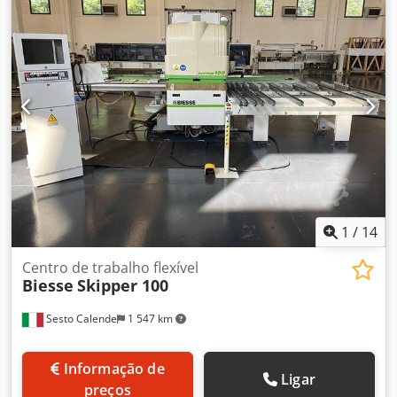
1
/
14
Centro de trabalho flexível
Biesse
Skipper 100
Sesto Calende
1 547 km
Informação de
Ligar
preços