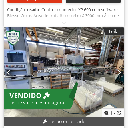
Condição:
usado
, Controlo numérico XP 600 com software
Biesse Works Área de trabalho no eixo X 3000 mm Área de
trabalho no eixo Y 1000 mm Área de trabalho no eixo Z 60
mm Sistema de carregamento automático com
Leilão
transferência por correia motorizada Pinça n.º 2 para o
bloqueio e o transporte do painel N.º 1+1 electromandril
vertical 3 eixos (inferior + superior) N.º 1+1 lâmina
independente (inferior + superior) N.º 29 + 29 mandris
independentes para perfuração vertical na direção "X e Y"
(em cima + em baixo) Csdpeuickyjfx Ahlsrf N.º 10 + 10 fusos
independentes para perfuração horizontal na direção "X e
Y" (em cima + em baixo) Sistema de descarga automática
com transferência por correia motorizada
VENDIDO
Leiloe você mesmo agora!
1
/
22
Leilão encerrado