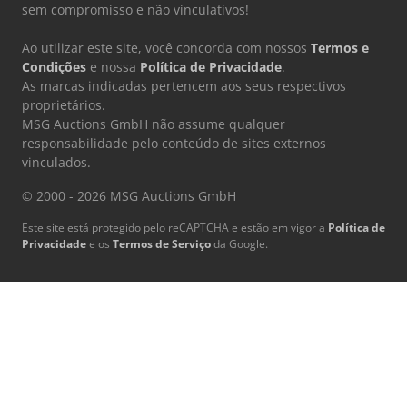
sem compromisso e não vinculativos!
Ao utilizar este site, você concorda com nossos
Termos e
Condições
e nossa
Política de Privacidade
.
As marcas indicadas pertencem aos seus respectivos
proprietários.
MSG Auctions GmbH não assume qualquer
responsabilidade pelo conteúdo de sites externos
vinculados.
© 2000 - 2026 MSG Auctions GmbH
Este site está protegido pelo reCAPTCHA e estão em vigor a
Política de
Privacidade
e os
Termos de Serviço
da Google.