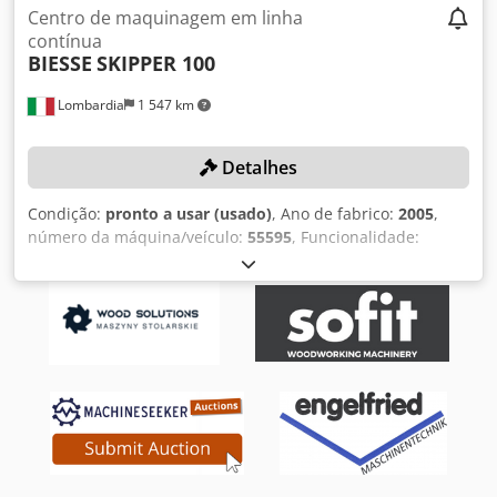
Centro de maquinagem em linha
contínua
BIESSE
SKIPPER 100
Lombardia
1 547 km
Detalhes
Condição:
pronto a usar (usado)
, Ano de fabrico:
2005
,
número da máquina/veículo:
55595
, Funcionalidade:
totalmente funcional
, curso do eixo X:
3 000 mm
, curso do
eixo Y:
1 000 mm
, curso do eixo Z:
60 mm
, peso total:
3 000
kg
, modelo de controlador:
Xp 600
, DETALHES TÉCNICOS
Área de trabalho eixo X: 3.000 mm Área de trabalho eixo Y:
1.000 mm Área de trabalho eixo Z: 60 mm DETALHES DA
MÁQUINA Comando: Xp 600 com software Biesse Works
Peso: 3.000 kg EQUIPAMENTO Sistema automático de carga
com transportador de correia motorizado 2 grampos para
fixação e transporte do painel 1+1 eletromandril vertical
(inferior + superior) com 3 eixos 1+1 serra independente
(inferior + superior) 29 + 29 fusos independentes para