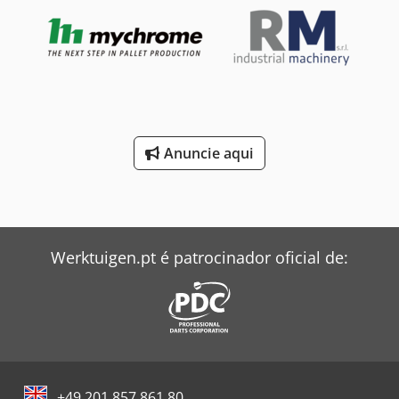
furação vertical nos eixos X e Y (superior + inferior) 10 + 10
fusos independentes para furação horizontal nos eixos X e
Y (superior + inferior) Crsdpfx Ajydk Rmohlof Sistema
automático de descarga com transportador de correia
motorizado
Anuncie aqui
Werktuigen.pt é patrocinador oficial de:
+49 201 857 861 80