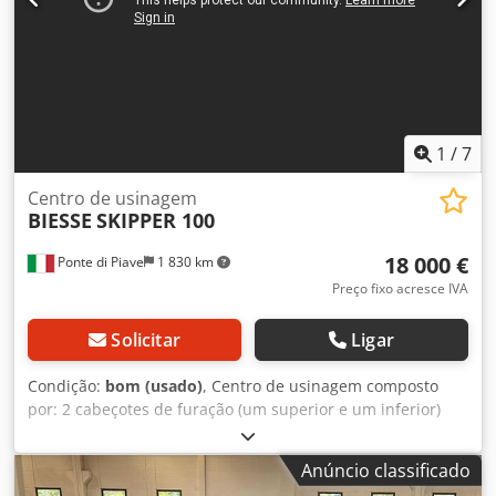
funcional. Sistema automático de lubrificação centralizada
e capotas de extração. Completo com barreiras de
segurança, elementos de transporte e pontos CE.
Certificado CE e documentação completa incluída
1
/
7
Centro de usinagem
BIESSE
SKIPPER 100
18 000 €
Ponte di Piave
1 830 km
Preço fixo acresce IVA
Solicitar
Ligar
Condição:
bom (usado)
, Centro de usinagem composto
por: 2 cabeçotes de furação (um superior e um inferior)
para furações verticais e horizontais, 1 conjunto fresador
superior e 1 inferior, 1 conjunto de serra superior e 1
Anúncio classificado
inferior. COMPOSIÇÃO PADRÃO. Csdpfx Asy E Ir Eshlsrf