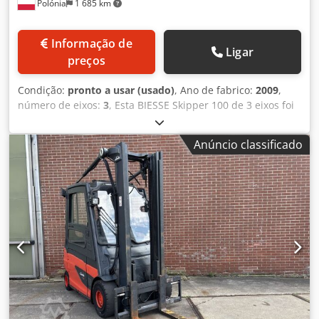
Polónia
1 685 km
Informação de
Ligar
preços
Condição:
pronto a usar (usado)
, Ano de fabrico:
2009
,
número de eixos:
3
, Esta BIESSE Skipper 100 de 3 eixos foi
fabricada em 2009. Apresenta uma área de trabalho
versátil, com um comprimento máximo de 3 000 mm e
Anúncio classificado
uma largura de 1 000 mm. A máquina está equipada com
78 fusos de perfuração independentes, o que permite uma
perfuração vertical e horizontal eficiente, bem como
capacidades de fresagem e ranhuramento. Se procura
obter capacidades de processamento CNC de alta
qualidade, considere a máquina BIESSE Skipper 100 que
temos à venda. Contacte-nos para mais informações. •
Capacidade de peça • Comprimento: 90 – 3 000 mm •
Largura: 70 – 1 000 mm • Espessura: 8 – 60 mm • Áreas de
trabalho • Eixo X • Perfuração vertical: 0 – 3 000 mm •
Perfuração horizontal (eixos X e Y): 0 – 3 000 mm •
Fresagem contínua: 0 – 2 500 mm • Fresagem parcial: 0 – 3