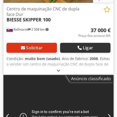
Centro de maquinação CNC de dupla
face Dur
BIESSE
SKIPPER 100
37 000 €
Kežmarok
2 508 km
Preço fixo acresce IVA
Solicitar
Ligar
Condição:
muito bom (usado)
, Ano de fabrico:
2008
, Estou
a vender um centro de maquinação CNC de dupla face de
passagem Biesse Skipper 100 Ano de construção 2008.
Muito produtivo e rápido. Mesa de alimentação
Anúncio classificado
automática. Comprimento de trabalho 90-3000mm Largura
de trabalho 70-1000mm Altura de trabalho 8-60mm
Configuração por lado: Cabeça de fresagem 3,5 kW, 7000-
18000 rpm Csdpeq Diw Aofx Ahlsrf 29+8+2 cabeças de
perfuração 1 serra de ranhurar D.150mm direção X
Software BiesseWorks. CD incluído. Versão com mesa de
saída. Estado de conservação muito bom! Totalmente