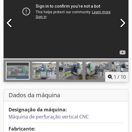
1
/
10
Dados da máquina
Designação da máquina:
Máquina de perfuração vertical CNC
Fabricante: