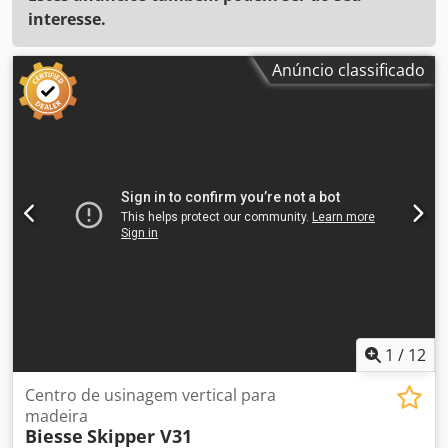
interesse.
Anúncio classificado
1
/
12
Centro de usinagem vertical para
madeira
Biesse
Skipper V31