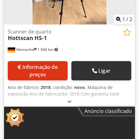
da peça comando/software Biesse Works entrega inclui
exclusivamente todas as ferramentas e porta-ferramentas
HSK mostrados nas imagens!
1
/
2
Scanner de quarto
Hottscan
HS-1
Alemanha
1 846 km
Informação de
Ligar
preços
Ano de fabrico:
2018
, condição:
novo
, Máquina de
exposição Ano de fabricação: 2018 Com garantia total
Equipamentos e dados técnicos: Recursos funcionais ·
Captura da geometria do ambiente por meio de medições
Anúncio classificado
a laser · Função de taquímetro: pontos de medição padrão
podem ser estendidos por pontos de medição individuais ·
Captura panorâmica 360° complexa de cada
escaneamento do ambiente · Funções de imagem e