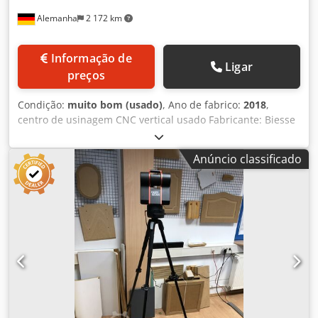
Alemanha
2 172 km
Informação de
Ligar
preços
Condição:
muito bom (usado)
, Ano de fabrico:
2018
,
centro de usinagem CNC vertical usado Fabricante: Biesse
Modelo: Skipper V31 Ano de fabricação: 2018
posicionamento automático do grampo de aperto pré-
Anúncio classificado
posicionamento e detecção do ponto zero por meio de
fotocélula mesas de trabalho com almofadas de ar rolos de
pressão e dispositivo de pressão vertical opcional:
dispositivos de alimentação e descarga área de trabalho X
200 – 3200 mm Csdszl Aqaepfx Alcjrf área de trabalho Y 70
– 900 mm área de trabalho Z 10 – 00 mm unidade de
trabalho BH17 com: -mandris de perfuração verticais, 10
unidades -mandris de perfuração horizontais em X, 4
unidades -mandris de perfuração horizontais em Y, 2
unidades -serra para ranhuras, 120 mm de diâmetro, no
sentido X -mandril de fresagem, 4,5 kW sistema de fixação