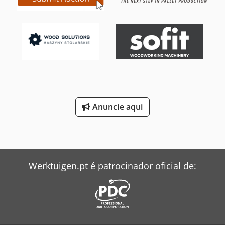
eixo X. Peso da máquina: 1300 kg. Credpexlghcjfx Alcef
Anuncie aqui
Werktuigen.pt é patrocinador oficial de: