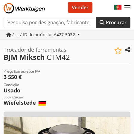
Vender
Procurar
/ ... / ID do anúncio: A427-5032
Trocador de ferramentas
BJM Miksch
CTM42
Preço fixo acresce IVA
3 550 €
Condição
Usado
Localização
Wiefelstede