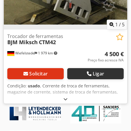
1
/
5
Trocador de ferramentas
BJM Miksch
CTM42
4 500 €
Wiefelstede
1 979 km
Preço fixo acresce IVA
Solicitar
Ligar
Condição:
usado
, Corrente de troca de ferramentas,
magazine de corrente, sistema de troca de ferramentas,
magazine de ferramentas -Parte vem: de um centro de
usinagem BJM tipo ALBZ-145 -Sistema de troca de
ferramentas -CUT changer -Mudador RIG: PLATAFORMA
06-12-P003 VX VCP -Motores de acionamento: MGM
Dkedpfjfcr Nbox Amfjr -Dimensões: 1400/950/H830 mm -
Peso: 380 kg