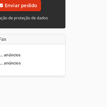
Enviar pedido
ação de proteção de dados
Fax
... anúncios
... anúncios