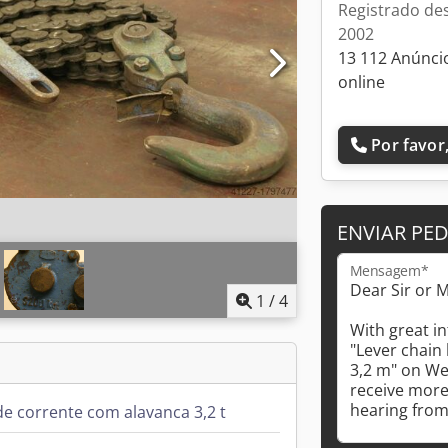
Registrado de
2002
13 112 Anúnci
online
Por favor,
ENVIAR PE
Mensagem*
1
/
4
de corrente com alavanca 3,2 t