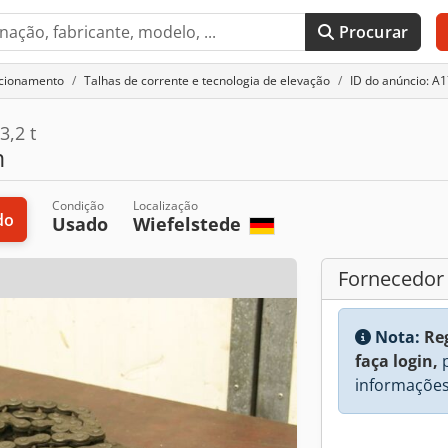
Procurar
acionamento
Talhas de corrente e tecnologia de elevação
ID do anúncio: A
3,2 t
m
Condição
Localização
do
Usado
Wiefelstede
Fornecedor
Nota:
Re
faça login,
p
informações