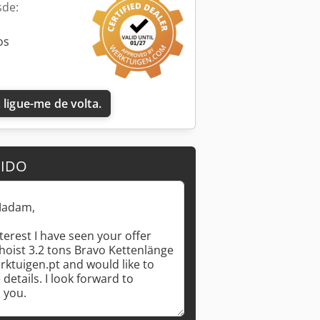
sde:
os
 ligue-me de volta.
DIDO