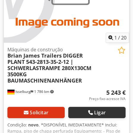
1
/
20
Máquinas de construção
Brian James Trailers
DIGGER
PLANT 543-2813-35-2-12 |
SCHWERLASTRAMPE 280X130CM
3500KG
BAUMASCHINENANHÄNGER
5 243 €
Isselburg
1 786 km
Preço fixo acresce IVA
Solicitar
Ligar
Condição:
novo
, *DISPONÍVEL IMEDIATAMENTE* Inclui:
Rampa, piso de chapa perfurada Equipamento: - Piso de