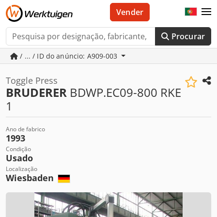
Vender
Procurar
/ ... / ID do anúncio: A909-003
Toggle Press
BRUDERER
BDWP.EC09-800 RKE
1
Ano de fabrico
1993
Condição
Usado
Localização
Wiesbaden