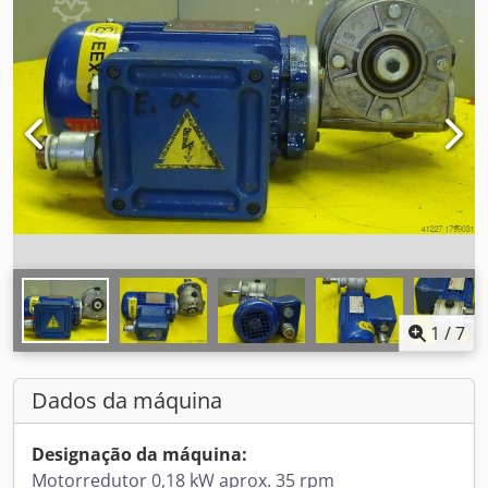
1
/
7
Dados da máquina
Designação da máquina:
Motorredutor 0,18 kW aprox. 35 rpm