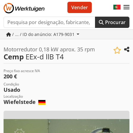
Vender
Procurar
/ ... / ID do anúncio: A179-9031
Motorredutor 0,18 kW aprox. 35 rpm
Cemp
EEx-d llB T4
Preço fixo acresce IVA
200 €
Condição
Usado
Localização
Wiefelstede