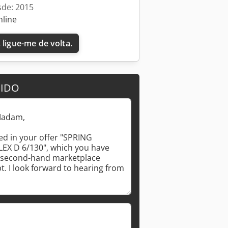
sde: 2015
nline
 ligue-me de volta.
DIDO