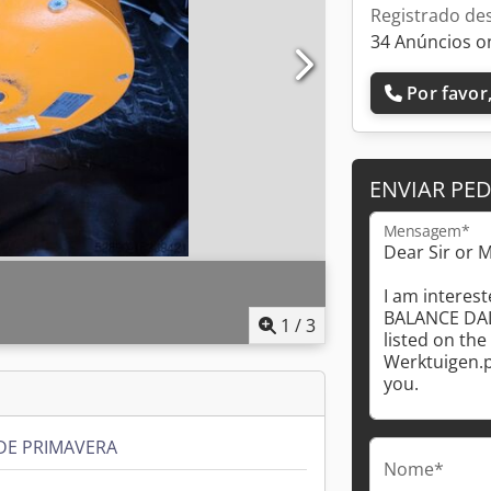
Registrado de
34 Anúncios o
Por favor,
ENVIAR PE
Mensagem*
1
/
3
DE PRIMAVERA
Nome*