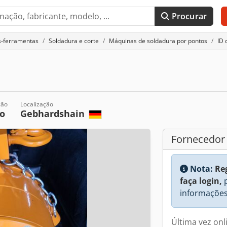
Procurar
s-ferramentas
Soldadura e corte
Máquinas de soldadura por pontos
ID 
ção
Localização
o
Gebhardshain
Fornecedor
Nota:
Re
faça login,
p
informações
Última vez on