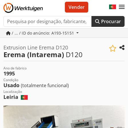
Vender
Procurar
/ ... / ID do anúncio: A193-15151
Extrusion Line Erema D120
Erema (Intarema)
D120
Ano de fabrico
1995
Condição
Usado
(totalmente funcional)
Localização
Leiria