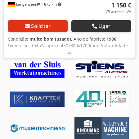
1 150 €
Langenzenn
1 873 km
VB acresce IVA
Solicitar
Ligar
Condição:
muito bom (usado)
, Ano de fabrico:
1986
,
Dimensões CxLxA: aprox. 450x300x1700mm Profundidade
máxima de perfuração: 60mm Altura máxima da peça:
350mm Cedpeh Dimyjfx Aqvsha Dimensões da mesa:
250x250mm Velocidade: 430 - 9000 rpm. (12 níveis de
velocidade) 2 degraus do motor Ajuste de velocidade
através de correia em V Mandril de furação incluído 16
Uma ficha incluída Base incluída