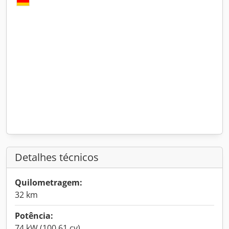
Detalhes técnicos
Quilometragem:
32 km
Potência:
74 kW (100,61 cv)