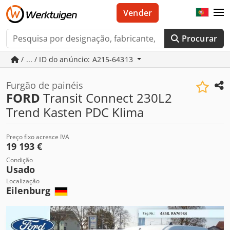
Vender
Procurar
/ ... / ID do anúncio: A215-64313
Furgão de painéis
FORD
Transit Connect 230L2
Trend Kasten PDC Klima
Preço fixo acresce IVA
19 193 €
Condição
Usado
Localização
Eilenburg