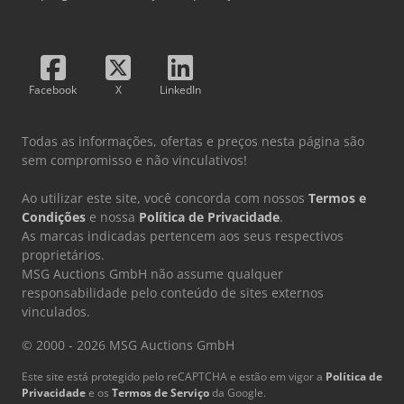
caso de travagem forte * Rádio: Sistema de áudio Ford 2 –
Rádio DAB/DAB+ – Rádio (FM/AM) – Conexão USB –
Interface Bluetooth – Controlo remoto de áudio no volante
* Rodas: Kit de reparação de pneus * Rodas: Jantes de aço
Facebook
X
LinkedIn
6,5 J x 16 com pneus 205/60 R 16 e calotas * Porta lateral
traseira, lado direito * Proteções laterais, plástico *
Direção assistida, eletromecânica EPAS * Assistente de
Todas as informações, ofertas e preços nesta página são
travagem de segurança EBA * Cintos de segurança –
sem compromisso e não vinculativos!
Pretensionadores de cintos de segurança e limitadores de
força dos cintos de segurança dianteiros – Sistema de
Ao utilizar este site, você concorda com nossos
Termos e
aviso para cinto de segurança não utilizado para o
Condições
e nossa
Política de Privacidade
.
condutor e passageiro * Bloqueio automático da porta,
As marcas indicadas pertencem aos seus respectivos
automático (45 segundos) * Viseira de sol para o condutor
proprietários.
e passageiro * Spoiler dianteiro * Sistema Start-Stop *
MSG Auctions GmbH não assume qualquer
Filtro de pólen e partículas * Tomada: Conexão de 12V na
responsabilidade pelo conteúdo de sites externos
consola central dianteira * Para-choques dianteiro e capas
vinculados.
dos para-choques traseiro pintados na cor da carroçaria *
Luzes de circulação diurna * Divisória para a área de carga
© 2000 - 2026 MSG Auctions GmbH
sem janela * Bloqueio de segurança da porta traseira
Este site está protegido pelo reCAPTCHA e estão em vigor a
deslizante * Puxadores das portas, pretos
Política de
Privacidade
e os
Termos de Serviço
da Google.