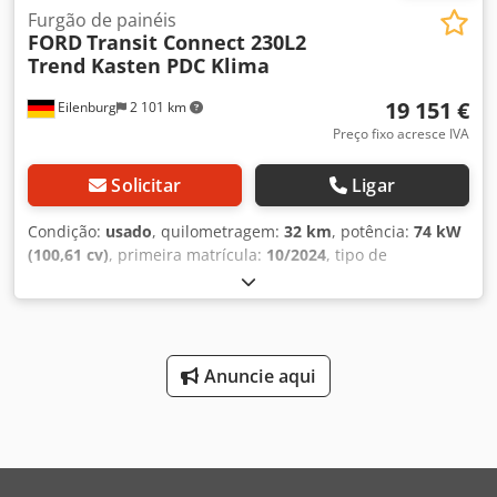
Furgão de painéis
FORD
Transit Connect 230L2
Trend Kasten PDC Klima
19 151 €
Eilenburg
2 101 km
Preço fixo acresce IVA
Solicitar
Ligar
Condição:
usado
, quilometragem:
32 km
, potência:
74 kW
(100,61 cv)
, primeira matrícula:
10/2024
, tipo de
combustível:
diesel
, peso total:
2 290 kg
, cor:
branco
, tipo
de engrenagem:
mecânico
, classe de emissão:
Euro 6
,
número de lugares:
3
, comprimento total:
4 825 mm
,
largura total:
2 137 mm
, altura total:
1 861 mm
,
comprimento do espaço de carga:
2 224 mm
, largura do
Anuncie aqui
espaço de carga:
1 496 mm
, altura do espaço de carga:
1 263 mm
, Equipamento:
ABS, ar condicionado, fecho
centralizado, filtro de partículas, programa eletrónico de
estabilidade (ESP)
, Número interno: 4842.TZ24.RA76982 –
Salvo erros e alterações! EQUIPAMENTO ESPECIAL * 2ª