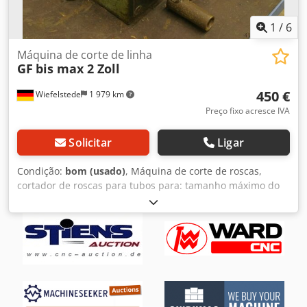
1
/
6
Máquina de corte de linha
GF
bis max 2 Zoll
450 €
Wiefelstede
1 979 km
Preço fixo acresce IVA
Solicitar
Ligar
Condição:
bom (usado)
, Máquina de corte de roscas,
cortador de roscas para tubos para: tamanho máximo do
tubo 2 polegadas morsas de corte: 1 polegada
acionamento: via 3 engrenagens dimensões: 550/360/A240
mm Csdsb A Rzwepfx Aireha peso: 60 kg