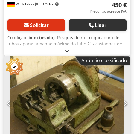
450 €
Wiefelstede
1 979 km
Preço fixo acresce IVA
Solicitar
Ligar
Condição:
bom (usado)
, Rosqueadeira, rosqueadora de
tubos - para: tamanho máximo do tubo 2" - castanhas de
corte: 1" - acionamento: através de 3 engrenagens -
dimensões: 550/360/A240 mm - peso: 55 kg Chjdpfeb A
Anúncio classificado
Iyaex Airsa