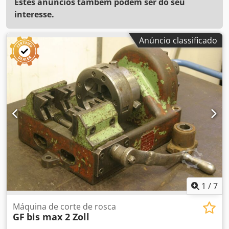
Estes anúncios também podem ser do seu
interesse.
Anúncio classificado
1
/
7
Máquina de corte de rosca
GF
bis max 2 Zoll