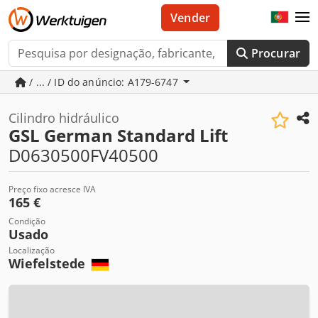
Vender
Procurar
/ ... / ID do anúncio: A179-6747
Cilindro hidráulico
GSL German Standard Lift
D0630500FV40500
Preço fixo acresce IVA
165 €
Condição
Usado
Localização
Wiefelstede