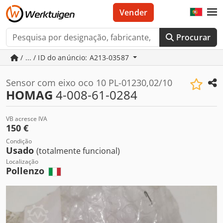
Vender
Procurar
/ ... / ID do anúncio: A213-03587
Sensor com eixo oco 10 PL-01230,02/10
HOMAG
4-008-61-0284
VB acresce IVA
150 €
Condição
Usado
(totalmente funcional)
Localização
Pollenzo