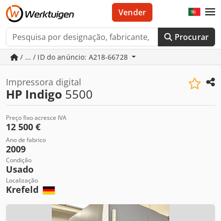
Vender
Procurar
/ ... / ID do anúncio: A218-66728
Impressora digital
HP Indigo
5500
Preço fixo acresce IVA
12 500 €
Ano de fabrico
2009
Condição
Usado
Localização
Krefeld