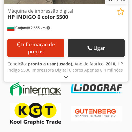
Máquina de impressão digital
HP INDIGO 6 color
5500
София
2 655 km
Informação de
Ligar
preços
Condição:
pronto a usar (usado)
, Ano de fabrico:
2010
, HP
Indigo 5500 Impressora Digital 6 cores Apenas 8,4 milhões
de impressões Totalmente funcional Inclui resfriador
Disponível para envio imediato, esta HP Indigo 5500 está
em excelente condição de funcionamento Crodpfxsx Hrpqo
Agvef Modelo: HP Indigo 5500 Condição: Totalmente
funcional e pronta para produção