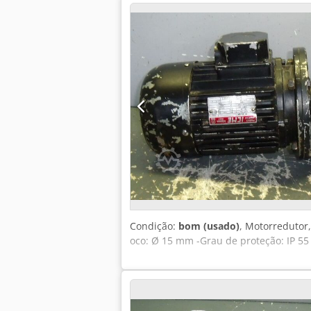
Condição:
bom (usado)
, Motorredutor,
oco: Ø 15 mm -Grau de proteção: IP 55