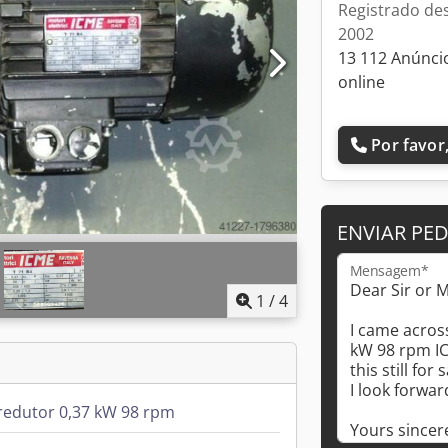
Registrado de
2002
13 112 Anúnci
online
Por favor,
ENVIAR PE
Mensagem*
1
/
4
edutor 0,37 kW 98 rpm