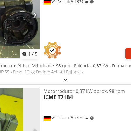
Wiefelstede
1 979 km
1
/
5
 motor elétrico - Velocidade: 98 rpm - Potência: 0,37 kW - Forma co
IP 55 - Peso: 10 kg Dodpfx Aeb A I Eqjbpsck
Motorredutor 0,37 kW aprox. 98 rpm
ICME
T71B4
Wiefelstede
1 979 km