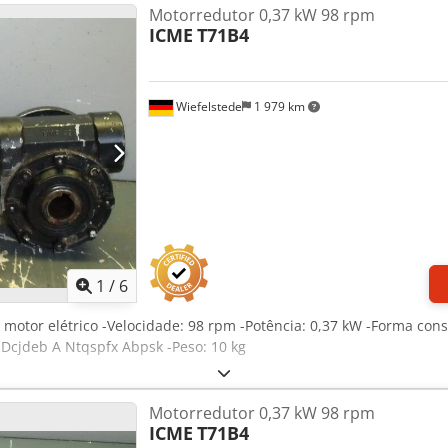
Motorredutor 0,37 kW 98 rpm
ICME
T71B4
Wiefelstede
1 979 km
1
/
6
 motor elétrico -Velocidade: 98 rpm -Potência: 0,37 kW -Forma cons
 Dcjdeb A Ntqspfx Abpsk -Peso: 10 kg
Motorredutor 0,37 kW 98 rpm
ICME
T71B4