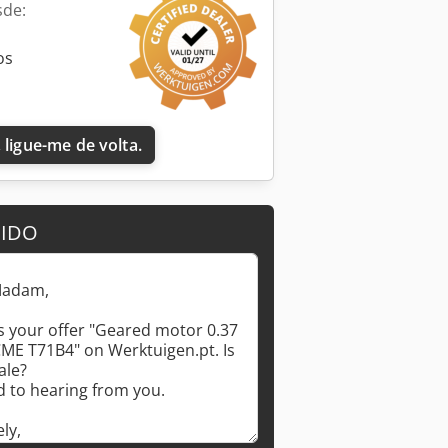
sde:
os
 ligue-me de volta.
DIDO