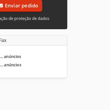
Enviar pedido
ação de proteção de dados
Fax
... anúncios
... anúncios