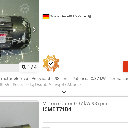
Wiefelstede
1 979 km
1
/
4
 motor elétrico - Velocidade: 98 rpm - Potência: 0,37 kW - Forma co
IP 55 - Peso: 10 kg Dsdob A Ihwjpfx Abpeck
Motorredutor 0,37 kW 98 rpm
ICME
T71B4