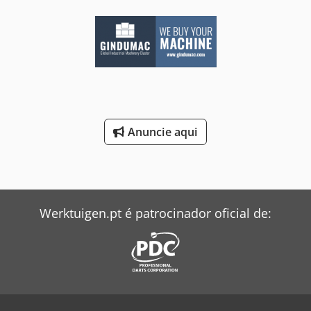
Anuncie aqui
Werktuigen.pt é patrocinador oficial de: