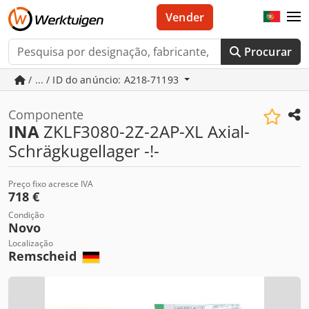
Vender
Procurar
/ ... / ID do anúncio: A218-71193
Componente
INA
ZKLF3080-2Z-2AP-XL Axial-
Schrägkugellager -!-
Preço fixo acresce IVA
718 €
Condição
Novo
Localização
Remscheid