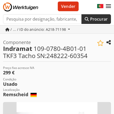
Vender
Procurar
/ ... / ID do anúncio: A218-71198
Componente
Indramat
109-0780-4B01-01
TKF3 Tacho SN:248222-60354
Preço fixo acresce IVA
299 €
Condição
Usado
Localização
Remscheid