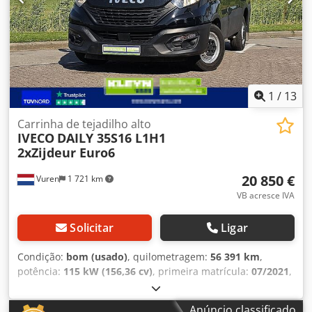
1
/
13
Carrinha de tejadilho alto
IVECO
DAILY 35S16 L1H1
2xZijdeur Euro6
20 850 €
Vuren
1 721 km
VB acresce IVA
Solicitar
Ligar
Condição:
bom (usado)
, quilometragem:
56 391 km
,
potência:
115 kW (156,36 cv)
, primeira matrícula:
07/2021
,
tipo de combustível:
diesel
, tamanho do pneu:
225/65R16
,
configuração de eixo:
4x2
, distância entre eixos:
3 000 mm
,
Anúncio classificado