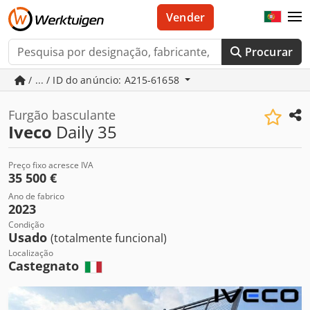
Vender
Procurar
/ ... / ID do anúncio: A215-61658
Furgão basculante
Iveco
Daily 35
Preço fixo acresce IVA
35 500 €
Ano de fabrico
2023
Condição
Usado
(totalmente funcional)
Localização
Castegnato