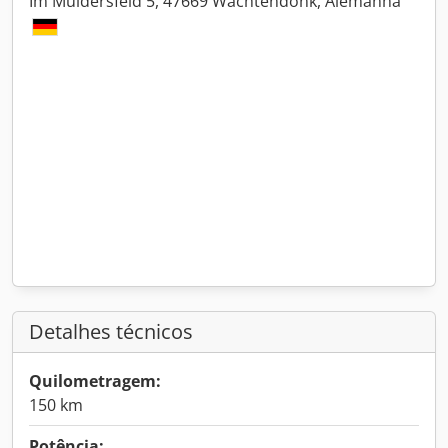
Im Müldersfeld 5, 47669 Wachtendonk, Alemanha
Detalhes técnicos
Quilometragem:
150 km
Potência: