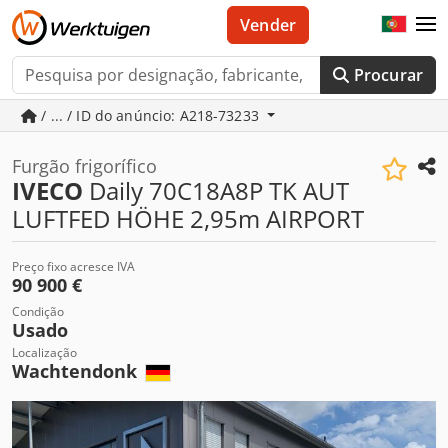
Vender
Procurar
/ ... / ID do anúncio: A218-73233
Furgão frigorífico
IVECO
Daily 70C18A8P TK AUT
LUFTFED HÖHE 2,95m AIRPORT
Preço fixo acresce IVA
90 900 €
Condição
Usado
Localização
Wachtendonk