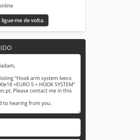
online
 ligue-me de volta.
DIDO