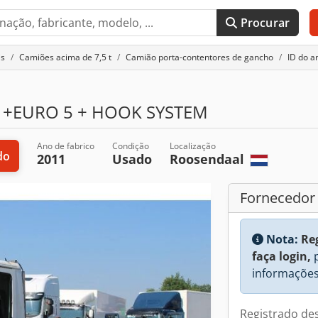
Procurar
is
Camiões acima de 7,5 t
Camião porta-contentores de gancho
ID do a
8 +EURO 5 + HOOK SYSTEM
Ano de fabrico
Condição
Localização
do
2011
Usado
Roosendaal
Fornecedor
Nota:
Re
faça login,
p
informações
Registrado de