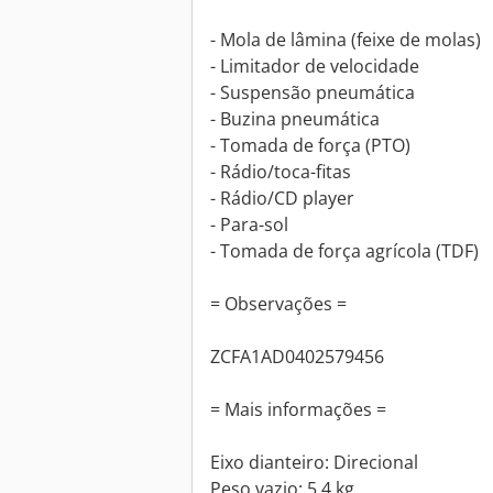
- Mola de lâmina (feixe de molas)
- Limitador de velocidade
- Suspensão pneumática
- Buzina pneumática
- Tomada de força (PTO)
- Rádio/toca-fitas
- Rádio/CD player
- Para-sol
- Tomada de força agrícola (TDF)
= Observações =
ZCFA1AD0402579456
= Mais informações =
Eixo dianteiro: Direcional
Peso vazio: 5,4 kg