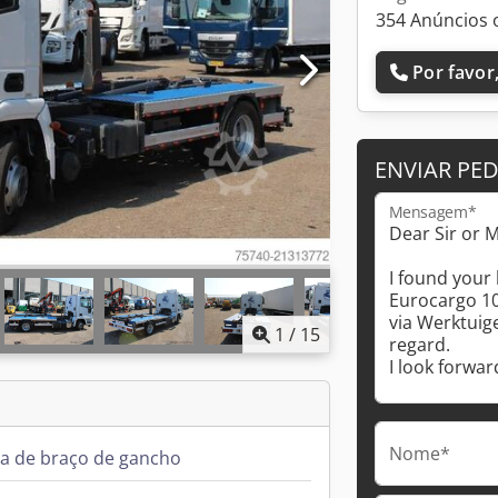
354 Anúncios 
Por favor,
ENVIAR PE
Mensagem*
1
/
15
Nome*
a de braço de gancho