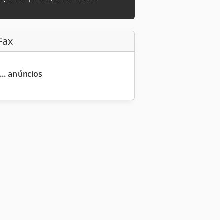
Fax
... anúncios