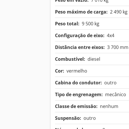
Peso em vazio:
7 010 kg
Peso máximo de carga:
2 490 kg
Peso total:
9 500 kg
Configuração de eixo:
4x4
Distância entre eixos:
3 700 mm
Combustível:
diesel
Cor:
vermelho
Cabina do condutor:
outro
Tipo de engrenagem:
mecânico
Classe de emissão:
nenhum
Suspensão:
outro