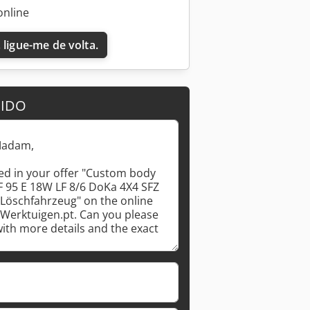
online
 ligue-me de volta.
DIDO