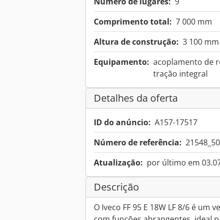
Número de lugares:
9
Comprimento total:
7 000 mm
Altura de construção:
3 100 mm
Equipamento:
acoplamento de re
tração integral
Detalhes da oferta
ID do anúncio:
A157-17517
Número de referência:
21548_5
Atualização:
por último em 03.0
Descrição
O Iveco FF 95 E 18W LF 8/6 é um v
com funções abrangentes, ideal 