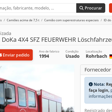
Procurar
is
Camiões acima de 7,5 t
Camião com superestruturas especiais
ID do
izada
6 DoKa 4X4 SFZ FEUERWEHR Löschfahrz
Ano de fabrico
Condição
Localização
Enviar pedido
1994
Usado
Rohrbach
Fornecedor
Nota:
Re
faça login,
p
informações
Registrado de