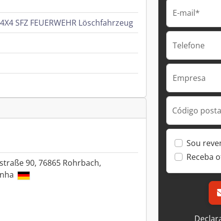
E-mail*
a 4X4 SFZ FEUERWEHR Löschfahrzeug
Telefone
Empresa
Código postal
Sou reve
Receba o
straße 90, 76865 Rohrbach,
anha
Declar