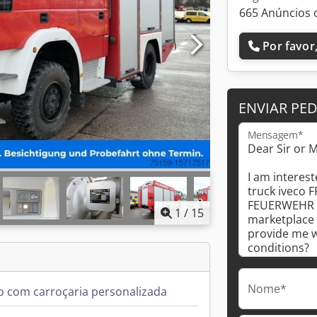
665 Anúncios 
Por favor,
ENVIAR PE
Mensagem*
1
/
15
Nome*
 com carroçaria personalizada