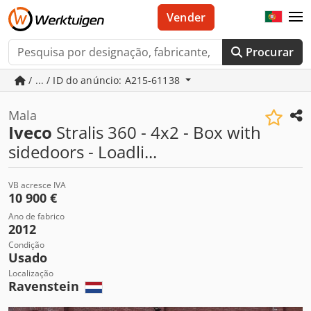
Vender
Procurar
/ ... / ID do anúncio: A215-61138
Mala
Iveco
Stralis 360 - 4x2 - Box with
sidedoors - Loadli...
VB acresce IVA
10 900 €
Ano de fabrico
2012
Condição
Usado
Localização
Ravenstein