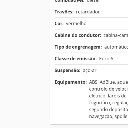
Combustível:
diesel
Travões:
retardador
Cor:
vermelho
Cabina do condutor:
cabina-ca
Tipo de engrenagem:
automátic
Classe de emissão:
Euro 6
Suspensão:
aço-ar
Equipamento:
ABS, AdBlue, aque
controlo de veloc
elétrico, faróis de
frigorífico, regul
segundo depósito
navegação, spoile