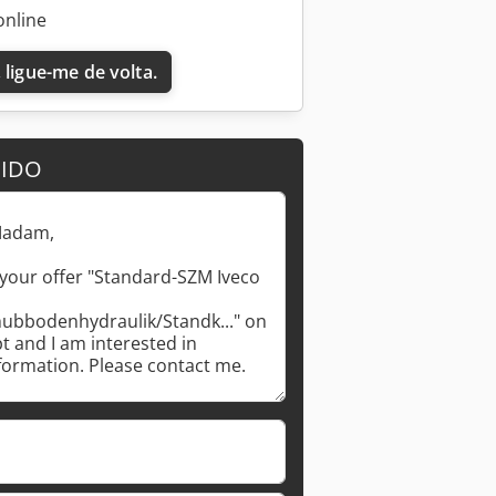
online
 ligue-me de volta.
DIDO