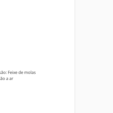
são: Feixe de molas
ão a ar