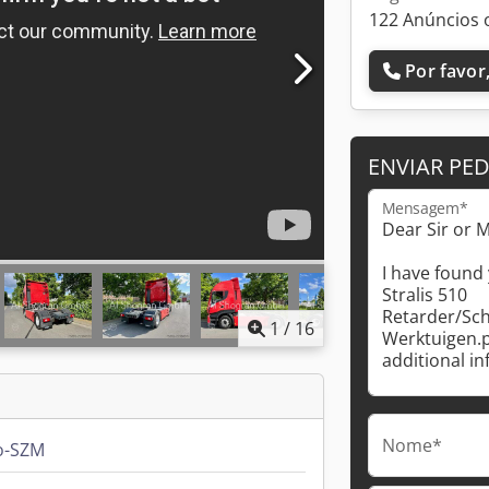
122 Anúncios 
Por favor,
ENVIAR PE
Mensagem*
1
/
16
Nome*
o-SZM