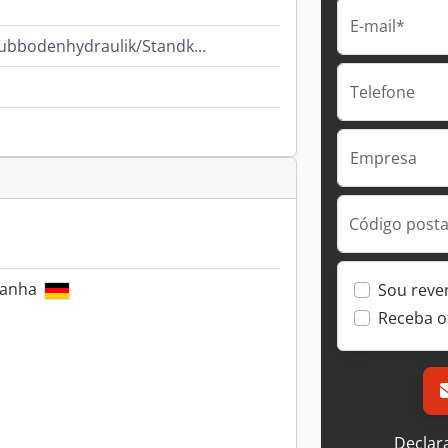
E-mail*
hubbodenhydraulik/Standk...
Telefone
Empresa
Código postal
manha
Sou reve
Receba o
Declar