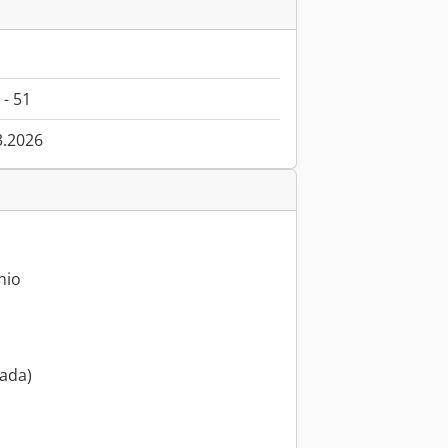
 - 51
3.2026
nio
mada)