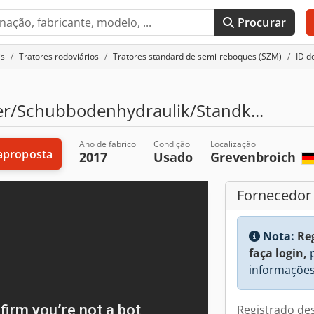
Procurar
is
Tratores rodoviários
Tratores standard de semi-reboques (SZM)
ID d
der/Schubbodenhydraulik/Standk...
Ano de fabrico
Condição
Localização
aproposta
2017
Usado
Grevenbroich
Fornecedor
Nota:
Re
faça login,
p
informações
Registrado de