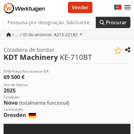
Vender
Procurar
/ ... / ID do anúncio: A213-22182
Coladeira de bordas
KDT Machinery
KE-710BT
EXW Preço fixo acresce IVA
69 500 €
Ano de fabrico
2025
Condição
Novo
(totalmente funcional)
Localização
Dresden