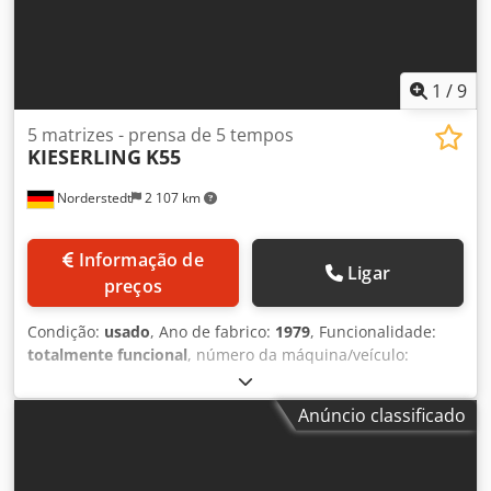
1
/
9
5 matrizes - prensa de 5 tempos
KIESERLING
K55
Norderstedt
2 107 km
Informação de
Ligar
preços
Condição:
usado
, Ano de fabrico:
1979
, Funcionalidade:
totalmente funcional
, número da máquina/veículo:
M08E/9059
, Número da oferta: M08E/9059 Tipo de
máquina: Prensa de 5 matrizes - 5 golpes Informação: faca
Anúncio classificado
fechada Fabricante: KIESERLING Modelo: K55 Ano de
fabrico: 1979/2002 Dcsdpfxoxlr I Ie Adzok Faixa de
diâmetro: 8-22 mm Número de matrizes: 5 Número de