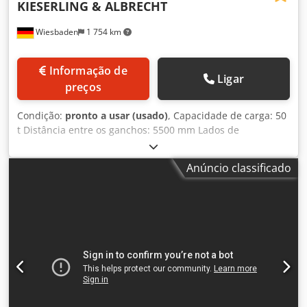
KIESERLING & ALBRECHT
Wiesbaden
1 754 km
Informação de
Ligar
preços
Condição:
pronto a usar (usado)
, Capacidade de carga: 50
t Distância entre os ganchos: 5500 mm Lados de
enganchar para ganchos duplos e simples, abertura do
gancho: 100 mm Dcodpjgzpwgjfx Adzek Gancho central
Anúncio classificado
pivotante e giratório com abertura para pendurar: 200 mm
Altura entre os olhos de suspensão e o gancho de carga:
Espaço necessário: 6000 x 750 x 590 (sem gancho) mm
Peso: 3280 kg