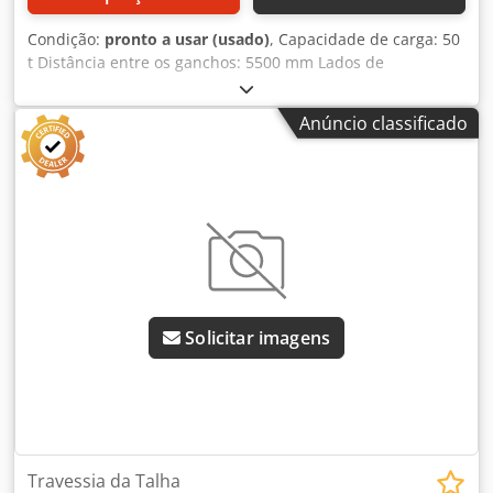
Condição:
pronto a usar (usado)
, Capacidade de carga: 50
t Distância entre os ganchos: 5500 mm Lados de
enganchar para ganchos duplos e simples, abertura do
gancho: 100 mm Gancho central pivotante e giratório com
Anúncio classificado
abertura para pendurar: 200 mm Dedpfxjgzpv Ao Adzock
Altura entre os olhos de suspensão e o gancho de carga:
Espaço necessário: 6000 x 750 x 590 (sem gancho) mm
Peso: 3280 kg
Solicitar imagens
Travessia da Talha