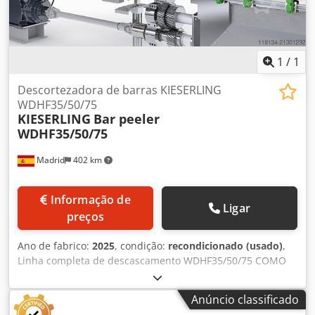
1
/
1
Descortezadora de barras KIESERLING
WDHF35/50/75
KIESERLING
Bar peeler
WDHF35/50/75
Madrid
402 km
Informação de
Ligar
preços
Ano de fabrico:
2025
, condição:
recondicionado (usado)
,
Linha completa de descascamento WDHF35/50/75 COMO
NOVO, recondicionado e testado em nossa oficina.
Funcionamento e tolerância h9 garantidos. Faixa de
Anúncio classificado
trabalho Diâmetro de entrada: 7 - 38 mm Diâmetro final: 6