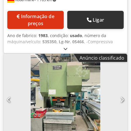
Informação de
Ligar
preços
Ano de fabrico:
1983
, condição:
usado
, número da
máquina/veículo:
535350, Lg-Nr. 05466
, -Compressiva
força 100 t -Garganta 320mm -Amplo carrinho abaixo o
guia 400mm -Tamanho da tabela ca. 850 x 610 mm -Buraco
Anúncio classificado
de diarreia descontinuado na tabela 335 / 300mm -
espessura do aperto da mesa placa 90mm -GR, altura
aprox. 300 mm -Área êmbolo 600 x 335 mm -Altura
ajustável do RAM 80 mm -Ajuste de curso 10-130 mm -
Emissões er cubo na RAM 32 mm -Operação contínua
velocidade aproximadamente 56 / min -Unidade de 380 V /
11 kW -Espaço sobre H B 1900 x 2800 X 2200mm -Peso
aproximadamente 9000 kg Dcsdpfx Ade E A Tmszjk -com:-
UVV pressione backup controlador PREVENTA -C. +
embreagem acionada pneumaticamente Sistema auxiliar
de travagem - LUTEX -Lubrificação central