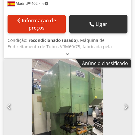
Madrid
402 km
Informação de
Ligar
preços
Condição:
recondicionado (usado)
, Máquina de
Endireitamento de Tubos VRM60/75, fabricada pela
KIESERLING. Diâmetro do tubo: 8–60 ou 14–75 mm.
Comprimento do tubo: Depende dos acessórios (mesa de
Anúncio classificado
carga, canais). Mínimo 0,5 m. A relação
diâmetro/espessura depende da tensão de escoamento.
Exemplo: - 300 N/mm² = Máx. 6,5 mm - 400 N/mm² = Máx.
5,7 mm - 500 N/mm² = Máx. 5,1 mm Dcodpfx Asvtpghedzek
- 600 N/mm² = Máx. 4,7 mm *As quatro primeiras fotos são
exemplos de modernizações de máquinas semelhantes
que podemos oferecer, caso haja interesse. As fotos a
seguir mostram a máquina em seu estado atual. Diâmetro
do tubo: 8–60 ou 14–75 mm Comprimento do tubo:
Depende dos acessórios (mesa de carga, canais). Mínimo
0,5 m