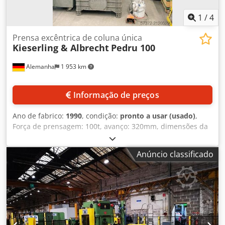
1
/
4
Prensa excêntrica de coluna única
Kieserling & Albrecht
Pedru 100
Alemanha
1 953 km
Informação de preços
Ano de fabrico:
1990
, condição:
pronto a usar (usado)
,
Força de prensagem: 100t, avanço: 320mm, dimensões da
mesa X/Y: 850mm/610mm, dimensões do pistão X/Y:
600mm/355mm, curso: 10mm-130mm, ajuste do pistão:
Anúncio classificado
80mm, número de cursos: 56/min, altura de instalação:
300mm, dimensões da máquina X/Y/Z: aprox.
1900mm/1900mm/3150mm, peso: aprox. 9000kg. Uma
visita local é possível. Dcedpfxsyiflmj Adzok