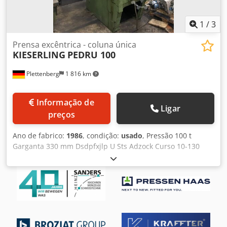
1
/
3
Prensa excêntrica - coluna única
KIESERLING
PEDRU 100
Plettenberg
1 816 km
Informação de
Ligar
preços
Ano de fabrico:
1986
, condição:
usado
, Pressão 100 t
Garganta 330 mm Dsdpfxjlp U Sts Adzock Curso 10-130
mm Velocidade do curso 56 cursos/min Regulação do
êmbolo 80 mm Superfície da mesa 830x600 mm Superfície
do braço 250x130 mm Altura da mesa 870 mm Mortalha no
carneiro 50 mm Peso da máquina aprox. 11 t Espaço
necessário aprox. LxPxA 2100x1900x3000 mm Combinação
pneumática de embraiagem e travão Lubrificação central
com massa lubrificante Protecção mecânica contra