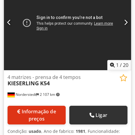
estágios: 6 Comprimento de corte: 175 mm Comprimento
do eixo sob a cabeça: 6-140 mm Capacidade - peças/min:
125 Força de prensagem: 250 t PKO: 30 mm Localização:
Na Europa
1
/
20
4 matrizes - prensa de 4 tempos
KIESERLING
K54
Norderstedt
2 107 km
Informação de
Ligar
preços
Condição:
usado
, Ano de fabrico:
1981
, Funcionalidade: