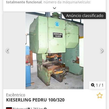
totalmente funcional
, número da máquina/veículo:
M08I/8625
, Número da oferta: M08I/8625 Dodpfxoygv Aye
Adzock Tipo de máquina: Prensa de 4 matrizes - 4 estágios
Anúncio classificado
Informação: faca fechada Fabricante: KIESERLING Modelo:
K54 Ano de fabrico: 1981/2011 Faixa de diâmetro: 8–22 mm
Número de matrizes: 4 Número de etapas: 5 Comprimento
do blank: 175 mm Comprimento da haste sob a cabeça:
155 mm Rendimento - peças/min: 105 Força de
prensagem: 250 t Localização: Na Alemanha
1
/
1
Excêntrico
KIESERLING
PEDRU 100/320
Rödermark
1 783 km