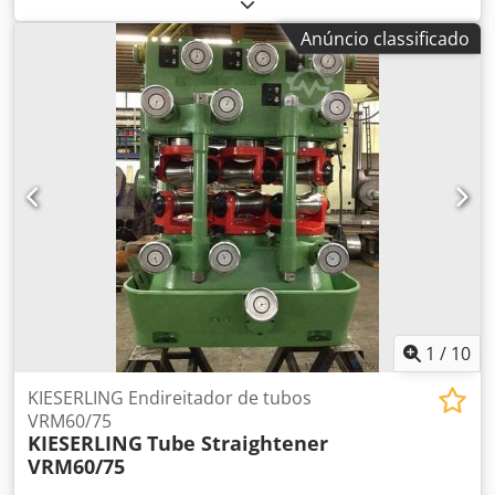
Velocidade: Até 50 m/min. O fornecimento inclui: - Canal
de alimentação de barras - Rolo de tração de entrada
Anúncio classificado
Dcedpfxoymcmrs Adzsk - Endireitadora WRPF35 - Rolo de
tração de saída - Canal de descarga de barras -
Equipamento elétrico (opcional: NOVO com painel de
comando HMI) - Peças sobressalentes existentes -
Documentação - Opcional: Mesa de alimentação -
Opcional: Berço de descarga Diâmetro da barra: 8 - 50 mm
Velocidade: Até 50 m/min
1
/
10
KIESERLING Endireitador de tubos
VRM60/75
KIESERLING
Tube Straightener
VRM60/75