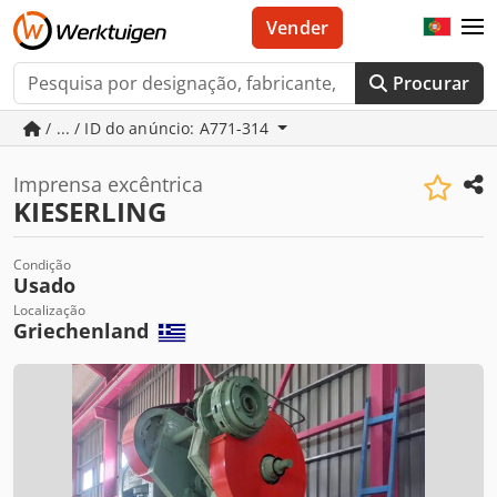
Vender
Procurar
/ ... / ID do anúncio: A771-314
Imprensa excêntrica
KIESERLING
Condição
Usado
Localização
Griechenland