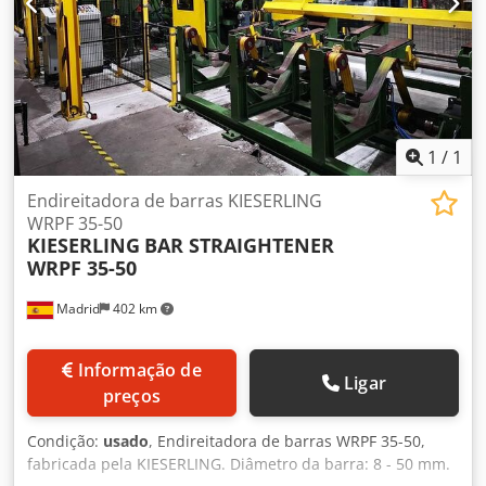
1
/
1
Endireitadora de barras KIESERLING
WRPF 35-50
KIESERLING
BAR STRAIGHTENER
WRPF 35-50
Madrid
402 km
Informação de
Ligar
preços
Condição:
usado
, Endireitadora de barras WRPF 35-50,
fabricada pela KIESERLING. Diâmetro da barra: 8 - 50 mm.