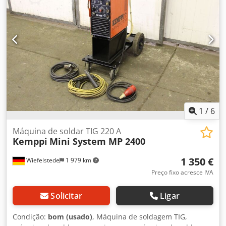
1
/
6
Máquina de soldar TIG 220 A
Kemppi
Mini System MP 2400
1 350 €
Wiefelstede
1 979 km
Preço fixo acresce IVA
Solicitar
Ligar
Condição:
bom (usado)
, Máquina de soldagem TIG,