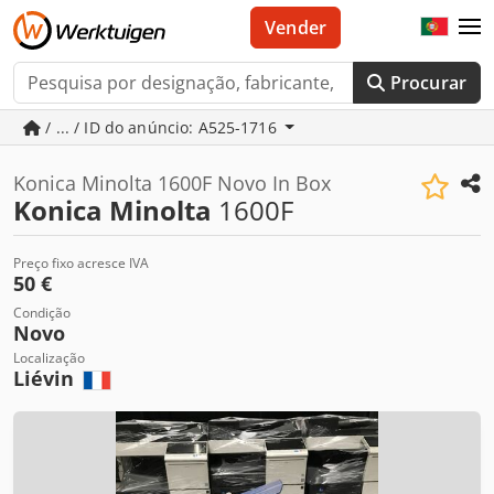
Vender
Procurar
/ ... / ID do anúncio: A525-1716
Konica Minolta 1600F Novo In Box
Konica Minolta
1600F
Preço fixo acresce IVA
50 €
Condição
Novo
Localização
Liévin