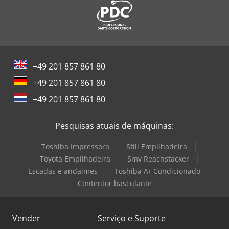
documentos (inclusive de exportação) * Solicitação de
placas de exportação / placas alfandegárias * Preparação
de veículos: novas lonas, adesivação, pintura, etc. *
Carregamento / amarração profissional da carga * Vistorias
TüV, serviço de emplacamento * Transferência de veículos
comerciais Consulte nossa equipe especializada, teremos
+49 201 857 861 80
prazer em atendê-lo.
+49 201 857 861 80
+49 201 857 861 80
Pesquisas atuais de máquinas:
Toshiba Impressora
Still Empilhadeira
Toyota Empilhadeira
Smv Reachstacker
Escadas e andaimes
Toshiba Ar Condicionado
Contentor basculante
Vender
Serviço e Suporte