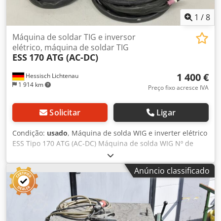
1
/
8
Máquina de soldar TIG e inversor
elétrico, máquina de soldar TIG
ESS
170 ATG (AC-DC)
1 400 €
Hessisch Lichtenau
1 914 km
Preço fixo acresce IVA
Solicitar
Ligar
Condição:
usado
, Máquina de solda WIG e inverter elétrico
ESS Tipo 170 ATG (AC-DC) Máquina de solda WIG Nº de
série Ano de fabricação 2007 Desempenho WIG 170 Amp. =
35% ED 130 Amp. = 60% ED 110 Amp. = 100% ED
Anúncio classificado
Desempenho eletrodo 140 Amp. = 35% ED Ligação de rede
230 Volts, 50 Hz. - Soldagem em corrente contínua e
alternada - Ignição por alta frequência - Regulação de
potência contínua - Modos de operação 2 tempos e 4
tempos - Modo de soldagem por pulso Cedpsrtvi Usfx Ap