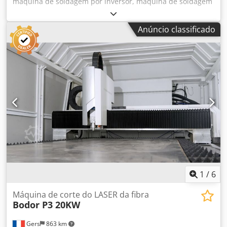
máquina de soldagem por inversor, máquina de soldagem
TIG, máquina de soldagem por inversor -sem embalagem
de mangueira Codpfxjdzwwnj Ap Aorf -Max. Poder de
Anúncio classificado
soldagem: 250 A. -Refrigerado a ar -Incl. cabo de terra -
Válvula de gás -Dimensões: 370/720/H870 mm -Peso: 52 kg
1
/
6
Máquina de corte do LASER da fibra
Bodor P3 20KW
Gers
863 km