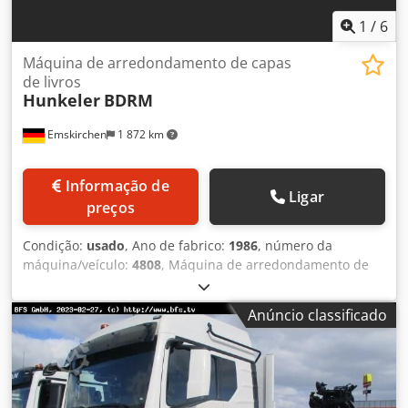
tempo.
1
/
6
Máquina de arredondamento de capas
de livros
Hunkeler
BDRM
Emskirchen
1 872 km
Informação de
Ligar
preços
Condição:
usado
, Ano de fabrico:
1986
, número da
máquina/veículo:
4808
, Máquina de arredondamento de
capas de livros - Máquina de arredondamento de capas de
livros Hunkeler BDRM Ano 1986 - Número de série 4808-2
Anúncio classificado
Inspeção de vídeo online por Skype-Video Crjdsh Axcgspfx
Ap Ajf Ficaríamos muito satisfeitos com a sua visita - mais
máquinas em stock Disponível de imediato - Pode ser
inspeccionado Emskirchen / Nuremberga - Pode ser
testado