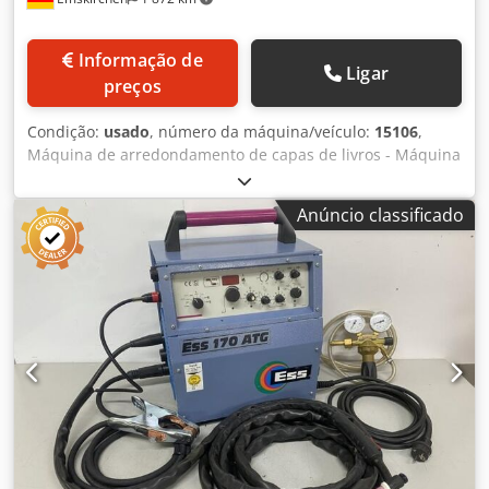
Informação de
Ligar
preços
Condição:
usado
, número da máquina/veículo:
15106
,
Máquina de arredondamento de capas de livros - Máquina
de arredondamento de capas de livros Wilhelm Wolk
BDRM Inspeção de vídeo online por vídeo Skype Credpfeh
Anúncio classificado
Axcksx Ap Asf Ficaríamos muito satisfeitos com a vossa
visita - mais máquinas em stock Disponível de imediato -
Pode ser inspeccionado Emskirchen / Nuremberga em
stock - Pode ser testado