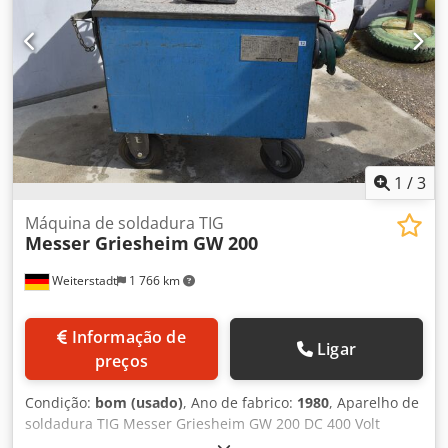
Aerf - Modo de eletrodo revestido - Conjunto de
mangueiras de 8 metros com tocha TIG - Regulador de
pressão para gás de proteção - Resfriamento por
ventilador - Portátil Dimensões da máquina de solda (C x L
x A) 400 x 270 x 500 mm Peso 26 kg O teste de soldagem
apresentou resultados muito bons ao soldar aço inoxidável
em corrente contínua e também resultados muito bons ao
soldar alumínio em corrente alternada. Em excelentes
condições gerais.
1
/
3
Máquina de soldadura TIG
Messer Griesheim
GW 200
Weiterstadt
1 766 km
Informação de
Ligar
preços
Condição:
bom (usado)
, Ano de fabrico:
1980
, Aparelho de
soldadura TIG Messer Griesheim GW 200 DC 400 Volt
Crjdetd Hhdjpfx Ap Ajf