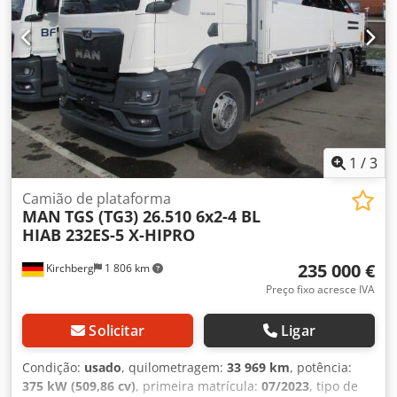
1
/
3
Camião de plataforma
MAN
TGS (TG3) 26.510 6x2-4 BL
HIAB 232ES-5 X-HIPRO
235 000 €
Kirchberg
1 806 km
Preço fixo acresce IVA
Solicitar
Ligar
Condição:
usado
, quilometragem:
33 969 km
, potência:
375 kW (509,86 cv)
, primeira matrícula:
07/2023
, tipo de