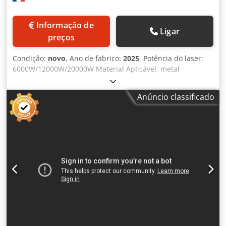
Informação de
Ligar
preços
Condição:
novo
, Ano de fabrico:
2025
, Potência do laser:
6000W/12000W/20000W Material Aplicável: metal
Condição: Novo Tipo de laser: Laser de fibra Área de Corte:
3000*1500mm Velocidade de corte: 200m/min Formato
Anúncio classificado
Gráfico Suportado: AI, BMP, Dst, Dwg, DXF, DXP, LAS, PLT
Modo de arrefecimento: ARREFECIMENTO POR ÁGUA
Certificação: CCC, CE, GS, ISO, Sgs Marca da Fonte Laser:
IPG/MAX Peso (KG): 11000KG Garantia: 3 anos Fonte de
alimentação: 110V/220V/380V 50Hz/60Hz Cedpfsg Du Aqex
Ap Aorf 1. Série Flagship Super dinâmicas de resposta,
manusear facilmente padrões complexos de folhas. 2.
Procura automática de bordas Com a capacidade de
identificar folhas irregulares, o tempo de busca de bordas
é reduzido para 3 segundos. 3. Trocador de Bicos
Automatizado A máquina muda o bico em 35 segundos à
velocidade mais rápida - isto poupa 50% dos custos de