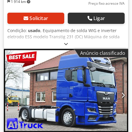
1 914 km
Preço fixo acresce IVA
Solicitar
Ligar
Condição:
usado
, Equipamento de solda WIG e inverter
eletrodo ESS modelo Transtig 231 (DC) Máquina de solda
WIG Nº de série Ano de fabricação: 2007 Capacidade WIG:
225 A = 40% ciclo de trabalho 180 A = 60% ciclo de trabalho
Anúncio classificado
140 A = 100% ciclo de trabalho Capacidade eletrodo: 180 A
= 50% ciclo de trabalho Conexão elétrica: 400 V, 50 Hz, plug
16 A - Máquina de solda a corrente contínua Crsdpfxertvi
Rj Ap Aof - Ajuste contínuo de potência - Operação em 2 e
4 tempos - Ignição HF - Modo de solda por pulso - Modo de
eletrodo revestido - Resfriamento por água - Conjunto de
mangueira WIG de 8 metros com tocha manual - Redutor
de pressão para gás de proteção - Manual de instruções
Dimensões (C x L x A): 1000 x 450 x 710 mm Peso: 90 kg O
teste de solda apresentou resultados excelentes na
soldagem de aço inoxidável em corrente contínua. No
geral, o equipamento encontra-se em ótimo estado.