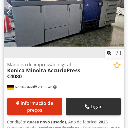
1
/
1
Máquina de impressão digital
Konica Minolta
AccurioPress
C4080
Norderstedt
2 108 km
Informação de
Ligar
preços
Condição:
quase novo (usado)
, Ano de fabrico:
2025
,
Funcionalidade:
totalmente funcional
, Equipamento:
auto