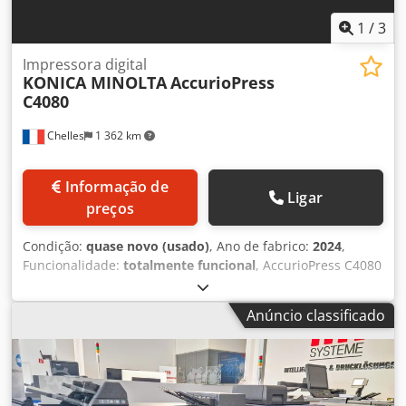
1
/
3
Impressora digital
KONICA MINOLTA
AccurioPress
C4080
Chelles
1 362 km
Informação de
Ligar
preços
Condição:
quase novo (usado)
, Ano de fabrico:
2024
,
Funcionalidade:
totalmente funcional
, AccurioPress C4080
como nova, primeira colocação em serviço em 26/11/2024
Credpfxox H Sbgj Ak Hsf PF RU517 TU510 FS532 IC610
Anúncio classificado