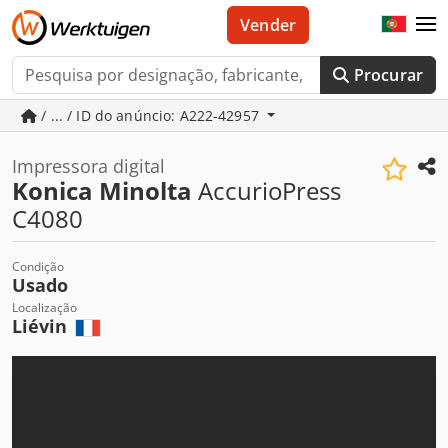
Vender
Procurar
/ ... / ID do anúncio: A222-42957
Impressora digital
Konica Minolta
AccurioPress
C4080
Condição
Usado
Localização
Liévin