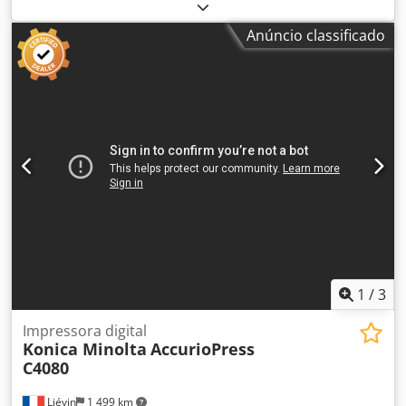
FS 532 RU 518 m PF 707m IC 609 Csdpfx Akjzadfvo Hsrf
Como varejista experiente de copiadoras usadas,
Anúncio classificado
desenvolvemos uma verdadeira expertise em embalagem
e envio paletizado, garantindo aos nossos clientes
máquinas em perfeito estado ao receberem. Enviamos
copiadoras provenientes e mantidas pela Konica Minolta
França. Se tiver alguma dúvida, não hesite em me
perguntar. Nossa empresa oferece a maior variedade de
copiadoras de produção Konica Minolta, realizando
entregas em todo o mundo sob consulta. Por favor, não
hesite em nos contactar para informações adicionais.
1
/
3
Impressora digital
Konica Minolta
AccurioPress
C4080
Liévin
1 499 km