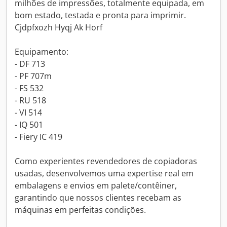
milhões de impressões, totalmente equipada, em
bom estado, testada e pronta para imprimir.
Cjdpfxozh Hyqj Ak Horf
Equipamento:
- DF 713
- PF 707m
- FS 532
- RU 518
- VI 514
- IQ 501
- Fiery IC 419
Como experientes revendedores de copiadoras
usadas, desenvolvemos uma expertise real em
embalagens e envios em palete/contêiner,
garantindo que nossos clientes recebam as
máquinas em perfeitas condições.