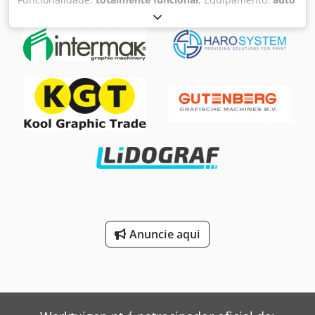
duplex
, Sistema de demonstração AccurioPress C4080
Pouco usado, pois foi utilizado apenas para apresentações.
Contador disponível sob consulta. Configuração
personalizável conforme necessidade. Na imagem:
Cedpfxexgqk Dj Ak Horf C4080 com KM-Controller IC-609
incl. UK-220 (APPE) DF-716 (scanner de documentos) PF-707
(alimentador de papel a vácuo) RU-518 Relay-Unit (unidade
de resfriamento/alise) IQ-501 com VI-515 FS-532 finalizador
com módulo de brochura SD-510 Venda/locação somente
na Alemanha! Preço sob consulta! Infelizmente,
informamos que não realizamos vendas fora da Alemanha.
Pedimos sua compreensão e solicitamos que não faça
consultas adicionais sobre este assunto.
Anuncie aqui