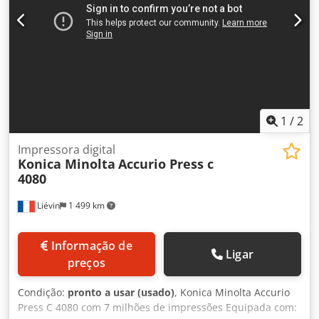
1
/
2
Impressora digital
Konica Minolta
Accurio Press c
4080
Liévin
1 499 km
Informação de
Ligar
preços
Condição:
pronto a usar (usado)
, Konica Minolta Accurio
Press C 4080 com 7 milhões de impressões Equipada com: