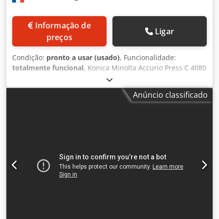
Informação de
Ligar
preços
Condição:
pronto a usar (usado)
, Funcionalidade:
totalmente funcional
, Konica Minolta Accurio Press C 4080
com 6,3 milhões de impressões em bom estado, testada e
pronta para imprimir! Equipamento: FS 532 RU 518 m IQ
Anúncio classificado
501 + Interface de Vídeo PF 707 m Como revendedor
experiente de copiadoras usadas, desenvolvemos uma
expertise real em embalagem e envio paletizado,
garantindo que nossos clientes recebam as máquinas em
perfeitas condições. Enviamos copiadoras provenientes e
mantidas pela Konica Minolta França. Se tiver alguma
dúvida, não hesite em perguntar. Nossa empresa oferece
a maior gama de copiadoras de produção Konica Minolta e
realiza entregas em todo o mundo sob consulta. Crodpfx
Aey U Ubljk Hsf Por favor, não hesite em nos contactar
para mais informações.