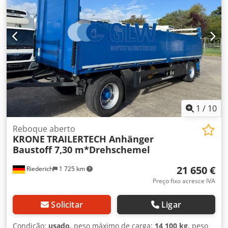
1
/
10
Reboque aberto
KRONE
TRAILERTECH Anhänger
Baustoff 7,30 m*Drehschemel
21 650 €
Riederich
1 725 km
Preço fixo acresce IVA
Solicitar
Ligar
Condição:
usado
, peso máximo de carga:
14 100 kg
, peso