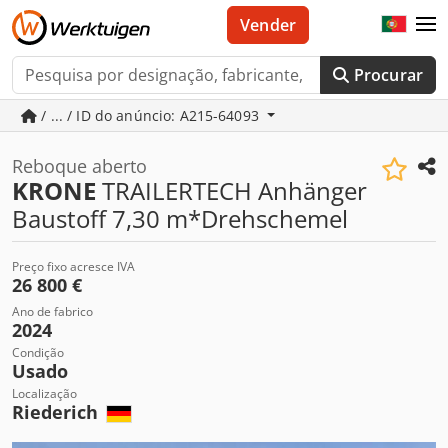
Vender
Procurar
/ ... / ID do anúncio: A215-64093
Reboque aberto
KRONE
TRAILERTECH Anhänger
Baustoff 7,30 m*Drehschemel
Preço fixo acresce IVA
26 800 €
Ano de fabrico
2024
Condição
Usado
Localização
Riederich