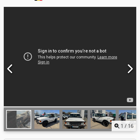
1
/
16