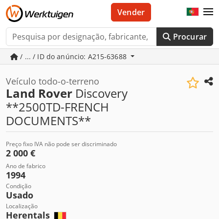
Vender
Procurar
/ ... / ID do anúncio: A215-63688
Veículo todo-o-terreno
Land Rover
Discovery
**2500TD-FRENCH
DOCUMENTS**
Preço fixo IVA não pode ser discriminado
2 000 €
Ano de fabrico
1994
Condição
Usado
Localização
Herentals