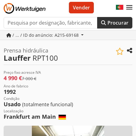
Vender
Procurar
/ ... / ID do anúncio: A215-69168
Prensa hidráulica
Lauffer
RPT100
Preço fixo acresce IVA
4 990 €
7 000 €
Ano de fabrico
1992
Condição
Usado
(totalmente funcional)
Localização
Frankfurt am Main