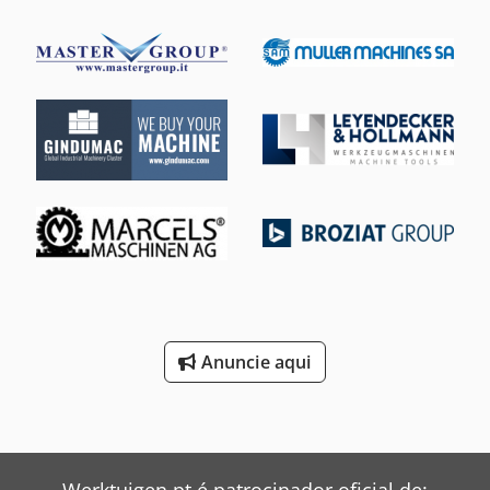
Anuncie aqui
Werktuigen.pt é patrocinador oficial de: