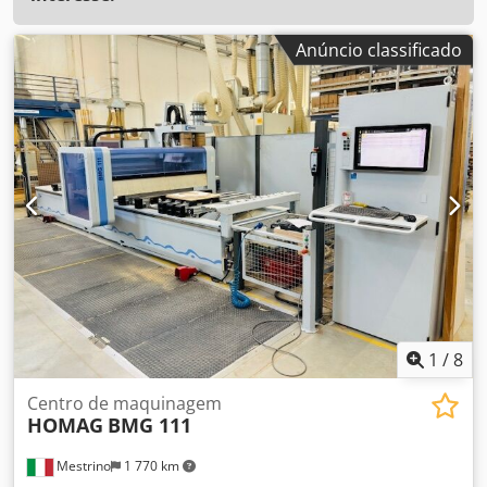
Anúncio classificado
1
/
8
Centro de maquinagem
HOMAG
BMG 111
Mestrino
1 770 km