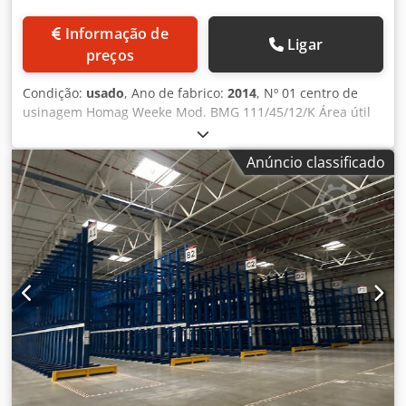
Informação de
Ligar
preços
Condição:
usado
, Ano de fabrico:
2014
, Nº 01 centro de
usinagem Homag Weeke Mod. BMG 111/45/12/K Área útil
de trabalho com eletromandril: 4500 x 1550 mm Área útil
de trabalho com todos os grupos: 4500 x 1250 mm
Anúncio classificado
Cabeçote de furação com 12 mandris verticais, 4 + 2
horizontais, grupo serra 0/90 Eletromandril 9 kW 12 HP
HSK velocidade de rotação de 1250 a 24000 rpm 4º eixo
para rotação de agregados Troca de ferramenta circular
com 8 posições Troca de ferramenta lateral com 8 posições
Pick-up lateral para troca de ferramenta Dcedpfx
Apeyarwtowok Agregado especial FLEX 5 HIGH
PERFORMANCE para furação, fresagem, seccionamento
Regulação automática de inclinação 0 – 100 Dispositivo de
transporte de cavacos com ejeção à direita 8 mesas de
trabalho Schmalz, 16 ventosas Laser de posicionamento
das ventosas 2 bombas de vácuo Comando POWERTOUCH
Importação Woodwop dxf Assistência Teleservicenet