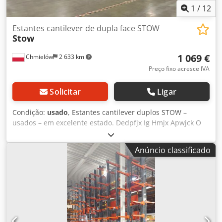
Norma CE Ano 2014
1
/
12
Estantes cantilever de dupla face STOW
Stow
1 069 €
Chmielów
2 633 km
Preço fixo acresce IVA
Solicitar
Ligar
Condição:
usado
, Estantes cantilever duplos STOW –
usados – em excelente estado. Dedpfjx Ig Hmjx Apwjck O
estante cantilever de parede STOW é construído com
perfis de aço maciços (vigas em I) de alta resistência.
Anúncio classificado
Equipado com 5 braços. A estante para cargas longas pode
ser expandida com módulos adicionais, adaptando-se às
necessidades dinâmicas do armazém. A oferta refere-se a
estantes cantilever simples STOW com 1 ou 2 módulos:
Código do produto: MPP001693 Altura: 750 cm
Profundidade: 267 cm Número de níveis: 0 + 5 Capacidade
de carga por braço: 1000 kg Altura do perfil I: IPE 270 mm