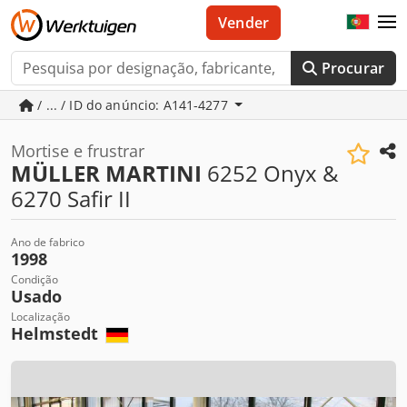
Vender
Procurar
/ ... / ID do anúncio: A141-4277
Mortise e frustrar
MÜLLER MARTINI
6252 Onyx &
6270 Safir II
Ano de fabrico
1998
Condição
Usado
Localização
Helmstedt