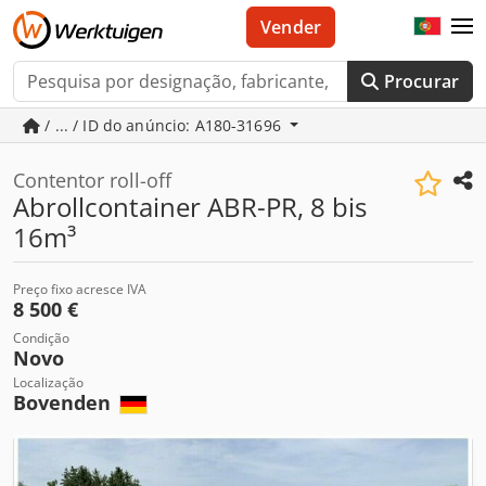
Vender
Procurar
/ ... / ID do anúncio: A180-31696
Contentor roll-off
Abrollcontainer ABR-PR, 8 bis
16m³
Preço fixo acresce IVA
8 500 €
Condição
Novo
Localização
Bovenden