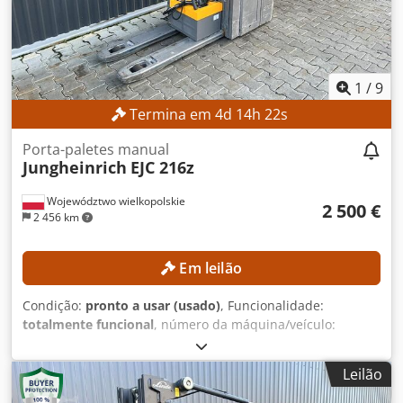
elevação triplex com elevação livre 3.ª/4.ª válvula hidráulica
no suporte do garfo Carregador Referência externa:
SL9789SP
1
/
9
Termina em
4
d
14
h
21
s
Porta-paletes manual
Jungheinrich
EJC 216z
Województwo wielkopolskie
2 500 €
2 456 km
Em leilão
Condição:
pronto a usar (usado)
, Funcionalidade:
totalmente funcional
, número da máquina/veículo:
90621285
, Ano de fabrico:
2021
, horas de funcionamento:
560 h
, altura de elevação:
2 800 mm
, altura de construção:
Leilão
1 950 mm
, Sem preço mínimo – venda garantida ao
melhor lance! DETALHES TÉCNICOS Altura de elevação: