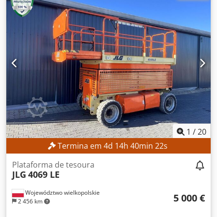
deslocamento lateral
, Sem preço mínimo – venda
garantida ao maior lance! DETALHES TÉCNICOS
Crjdpfszrlvfjx Ah Tof Altura de elevação: 3.540 mm Altura
total: 2.520 mm DETALHES DA MÁQUINA Tipo de mastro:
Duplex com elevação livre Tensão da bateria: 80 V
Capacidade da bateria: 930 Ah Ano de fabrico da bateria:
2017 Válvulas hidráulicas: 3.ª/4.ª válvula Horas de
funcionamento: 1.398 h EQUIPAMENTO Deslizador lateral
Posicionador de garfos Carregador incluído Referência
externa: SL13606SP
1
/
20
Termina em
4
d
14
h
40
min
21
s
Plataforma de tesoura
JLG
4069 LE
Województwo wielkopolskie
5 000 €
2 456 km