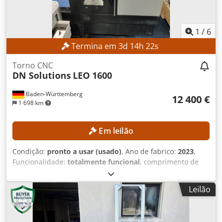
1
/
6
Termina em
3
d
14
h
21
s
Torno CNC
DN Solutions
LEO 1600
Baden-Württemberg
12 400 €
1 698 km
Em leilão
Condição:
pronto a usar (usado)
, Ano de fabrico:
2023
,
Funcionalidade:
totalmente funcional
, comprimento de
torneamento:
300 mm
, diâmetro de torneamento:
300
mm
, furo da árvore:
52 mm
, velocidade do fuso (máx.):
Leilão
4 500 rpm
, modelo de controlador:
FANUC CNC
, A
máquina pode ser inspecionada com um prazo de entrega
de três dias. DETALHES TÉCNICOS Crjdjznb Ntopfx Ah Tjf