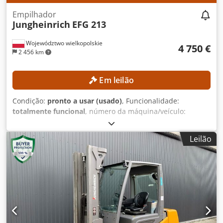
Empilhador
Jungheinrich
EFG 213
Województwo wielkopolskie
4 750 €
2 456 km
Em leilão
Condição:
pronto a usar (usado)
, Funcionalidade:
totalmente funcional
, número da máquina/veículo:
FN651047
, Ano de fabrico:
2021
, horas de funcionamento:
17 268 h
, altura de elevação:
4 700 mm
, elevação livre:
Leilão
1 535 mm
, tipo de mastro:
triplex
, altura de construção:
2 125 mm
, Equipamento:
deslocamento lateral
, Sem
preço mínimo – venda garantida ao melhor lance!
DETALHES TÉCNICOS Altura de elevação: 4.700 mm Altura
total: 2.125 mm Elevação livre: 1.535 mm DETALHES DA
MÁQUINA Tipo de mastro: Mastro triplex com elevação
livre Cedpfx Aozrlv Eoh Tjrf Tensão da bateria: 48 V
Capacidade da bateria: 500 Ah Horas de funcionamento: