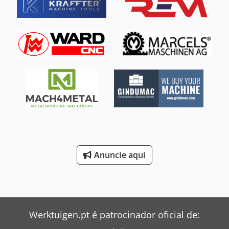
fio (máx.):
0,33 mm
, modelo de controlador:
AGIEVISION /
AGIE HSS-Steuerung
, Sem preço mínimo – venda
garantida ao maior lance! DETALHES TÉCNICOS Curso do
eixo X: 350 mm Curso do eixo Y: 250 mm Curso do eixo Z:
256 mm Curso dos eixos U/V: ±70 mm Resolução de
posicionamento: 0,0001 mm Precisão de posicionamento:
aprox. ±3 µm Dados de usinagem Conicidade máx.: 30°
com 100 mm de altura da peça Qualidade da superfície:
até aprox. Ra 0,2 µm em vários passes de acabamento
Dados da peça Dimensões máximas da peça: 750 × 550 ×
250 mm Peso máximo da peça: 450 kg Sistema de fio
Diâmetro do fio: 0,10 – 0,33 mm Velocidade do fio: até
aprox. 3 m/min Força de tração do fio: controlada por CNC
Cjdjzpypzepfx Ah Torf DETALHES DA MÁQUINA Controle:
AGIEVISION / AGIE HSS Gerador: AGIE HSS Conexão à rede:
Anuncie aqui
3 × 400 V, 50 Hz Potência de conexão: aprox. 10,5 kVA
Dimensões e peso Dimensões (C × L × A): aprox. 2.215 ×
2.215 × 2.220 mm Peso da máquina: aprox. 3.600 kg
EQUIPAMENTO Enfiagem automática do fio
Werktuigen.pt é patrocinador oficial de: