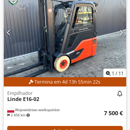
2.800 mm Altura total: 1.950 mm DETALHES DA MÁQUINA
Tipo de mastro: Mastro padrão Tipo de bateria: Bateria de
íon-lítio Horas de funcionamento: 560 h EQUIPAMENTO
Elevação inicial Carregador Csdpfx Aszrlw Aoh Torf
Referência externa: SL1145SP
1
/
11
Termina em
4
d
13
h
55
min
21
s
Empilhador
Linde
E16-02
Województwo wielkopolskie
7 500 €
2 456 km