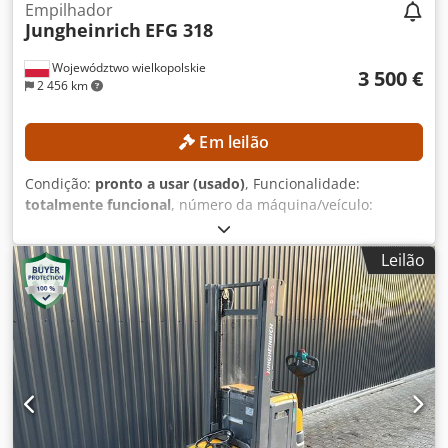
Empilhador
Jungheinrich
EFG 318
Województwo wielkopolskie
3 500 €
2 456 km
Em leilão
Condição:
pronto a usar (usado)
, Funcionalidade:
totalmente funcional
, número da máquina/veículo:
FN498167
, Ano de fabrico:
2015
, horas de funcionamento:
15 254 h
, altura de elevação:
4 700 mm
, elevação livre:
Leilão
1 490 mm
, tipo de mastro:
triplex
, altura de construção:
2 132 mm
, Sem preço mínimo – venda garantida ao preço
mais alto! DETALHES TÉCNICOS Elevação livre: 1.490 mm
Altura de elevação: 4.700 mm Altura total: 2.132 mm
DETALHES DA MÁQUINA Tipo de mastro: Triplex
Cedpezrlxgefx Ah Terf Tensão da bateria: 48 V Capacidade
da bateria: 625 Ah Ano de fabricação da bateria: 2015
Válvulas hidráulicas: 3.ª/4.ª válvula no suporte do garfo
Horas de operação: 15.254 h EQUIPAMENTO Mastro de