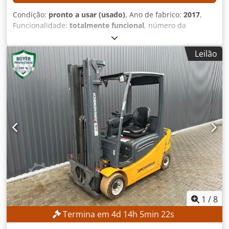
Condição:
pronto a usar (usado)
, Ano de fabrico:
2017
,
Funcionalidade:
totalmente funcional
, número da
máquina/veículo:
R17393-376-4-0
, peso total:
32 kg
,
capacidade de carga:
8 kg
, modelo de controlador:
Leilão
Yaskawa YRC1000
, fabricante de terminais de
programação:
Yaskawa
, número de eixos:
6
, DETALHES
TÉCNICOS Eixos do robô: 6 Crodpfx Aszmwafoh Tef Carga
útil: 8 kg Peso do braço do robô: 32 kg DETALHES DA
MÁQUINA Controlador: Yaskawa YRC1000 Fabricante do
painel de programação: Yaskawa Alimentação: 3 fases CA
380–440 V, 50/60 Hz Corrente de entrada: 15 A Corrente
máxima de proteção contra sobrecarga do equipamento:
15 A Corrente de curto-circuito: 2,5 kA Tipo de fonte de
alimentação: ERAR-1000-06VX8-E10 EQUIPAMENTO Braço
do robô Yaskawa Motoman GP8 Controlador de robô
Yaskawa YRC1000
1
/
8
Termina em
4
d
14
h
5
min
21
s