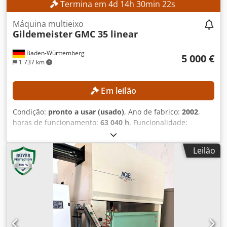
Termina em
4
d
14
h
30
min
21
s
Máquina multieixo
Gildemeister
GMC 35 linear
Baden-Württemberg
5 000 €
1 737 km
Em leilão
Condição:
pronto a usar (usado)
, Ano de fabrico:
2002
,
horas de funcionamento:
63 040 h
, Funcionalidade:
totalmente funcional
, Sem preço mínimo – venda
garantida pelo lance mais alto! DETALHES TÉCNICOS
Leilão
Configuração da máquina Guias lineares superiores: 2
unidades Unidade de fresagem: 1 unidade Unidades de
perfuração transversal: 2 unidades Mandril frontal fixo: 1
unidade Unidades de usinagem Torreta 6: Deslocamento
apenas no eixo X Posição frontal 1: Mandril rotativo fixo,
deslocamento apenas para frente e para trás Posições
frontais 2 a 4: Mandris rotativos totalmente controláveis