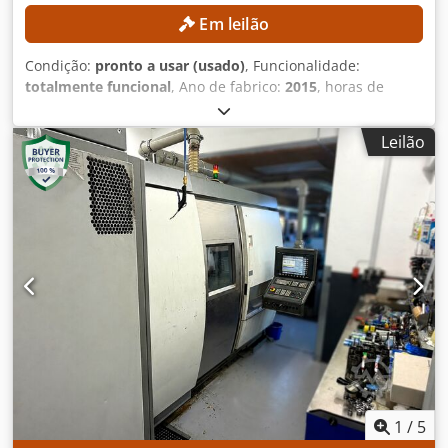
Em leilão
Condição:
pronto a usar (usado)
, Funcionalidade:
totalmente funcional
, Ano de fabrico:
2015
, horas de
funcionamento:
387 h
, número da máquina/veículo:
0200245029
, altura de trabalho:
14 000 mm
, DETALHES
Leilão
TÉCNICOS Altura de trabalho: 14 m Tração: 4 × 4
Crjdpfjzrgxzsx Ah Tjf DETALHES DA MÁQUINA Capacidade
de carga da plataforma: máx. 360 kg Número de pessoas:
máx. 2 Carga útil admissível: máx. 200 kg Força manual:
máx. 400 N Velocidade do vento: máx. 12,5 m/s Horas de
operação: 387 h EQUIPAMENTO Carregador Referência
externa: SL15850SP
1
/
5