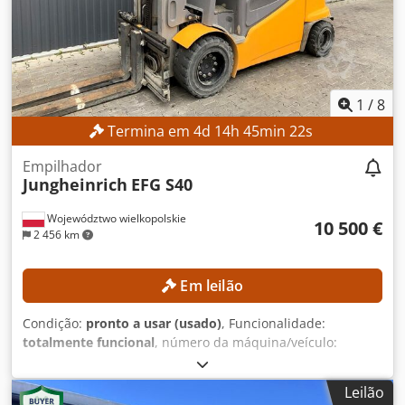
17.268 h EQUIPAMENTO Deslizador lateral Bateria
Carregador Referência externa: SL12191SP
1
/
8
Termina em
4
d
14
h
45
min
21
s
Empilhador
Jungheinrich
EFG S40
Województwo wielkopolskie
10 500 €
2 456 km
Em leilão
Condição:
pronto a usar (usado)
, Funcionalidade:
totalmente funcional
, número da máquina/veículo:
FN552603
, Ano de fabrico:
2017
, horas de funcionamento:
1 398 h
, altura de elevação:
3 540 mm
, tipo de mastro:
Leilão
duplex
, altura de construção:
2 520 mm
, Equipamento: