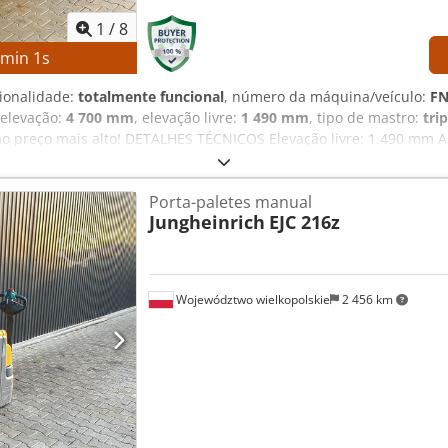
1
/
8
3
min
0
s
cionalidade:
totalmente funcional
, número da máquina/veículo:
FN
 elevação:
4 700 mm
, elevação livre:
1 490 mm
, tipo de mastro:
tri
o preço mais alto! DETALHES TÉCNICOS Elevação livre: 1.490 mm Al
ipo de mastro: Triplex Tensão da bateria: 48 V Capacidade da ba
as hidráulicas: 3.ª/4.ª válvula no suporte do garfo Horas de opera
Porta-paletes manual
ª/4.ª válvula hidráulica no suporte do garfo Carregador Referência 
Jungheinrich
EJC 216z
Województwo wielkopolskie
2 456 km