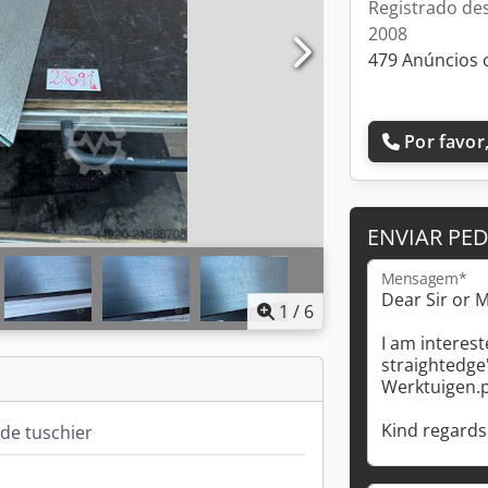
Registrado de
2008
479 Anúncios 
Por favor,
ENVIAR PE
Mensagem*
1
/
6
de tuschier