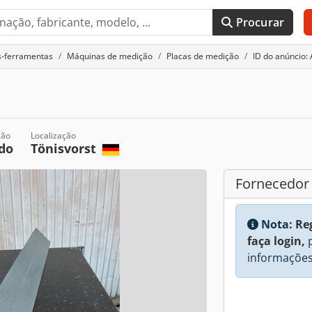
Procurar
s-ferramentas
Máquinas de medição
Placas de medição
ID do anúncio:
ção
Localização
do
Tönisvorst
Fornecedor
Nota:
Re
faça login,
p
informações