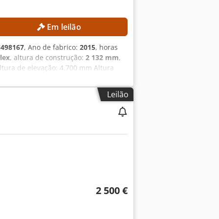
Em leilão
498167
, Ano de fabrico:
2015
, horas
plex
, altura de construção:
2 132 mm
,
tura de elevação: 4.700 mm Altura
teria: 625 Ah Dcedpszrlxgsfx Alyjk Ano
ção: 15.254 h EQUIPAMENTO Mastro de
Leilão
externa: SL9789SP
2 500 €