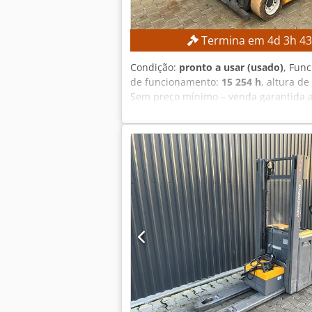
Termina em
4
d
3
h
4
Condição:
pronto a usar (usado)
, Fun
de funcionamento:
15 254 h
, altura de
Sem preço mínimo – venda garantida a
total: 2.132 mm DETALHES DA MÁQUINA T
de fabricação da bateria: 2015 Válvul
elevação triplex com elevação livre 3.