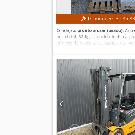
Termina em
3
d
3
h
3
Condição:
pronto a usar (usado)
, Ano 
peso total:
32 kg
, capacidade de carga
número de eixos:
6
, DETALHES TÉCNICOS
MÁQUINA Controlador: Yaskawa YRC1000
de entrada: 15 A Corrente máxima de p
alimentação: ERAR-1000-06VX8-E10 E