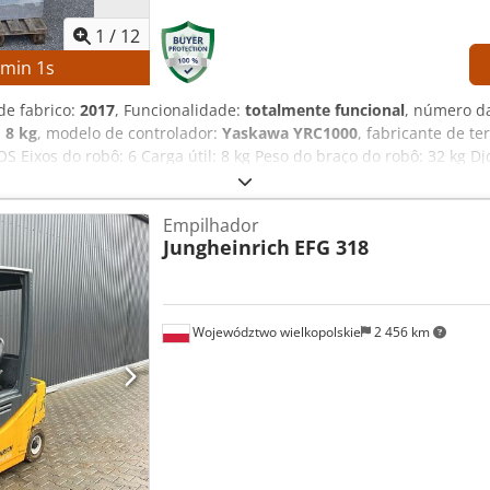
1
/
12
3
min
0
s
de fabrico:
2017
, Funcionalidade:
totalmente funcional
, número d
:
8 kg
, modelo de controlador:
Yaskawa YRC1000
, fabricante de t
 Eixos do robô: 6 Carga útil: 8 kg Peso do braço do robô: 32 kg 
 Fabricante do painel de programação: Yaskawa Alimentação: 3 f
roteção contra sobrecarga do equipamento: 15 A Corrente de curto-
Empilhador
QUIPAMENTO Braço do robô Yaskawa Motoman GP8 Controlador de
Jungheinrich
EFG 318
Województwo wielkopolskie
2 456 km