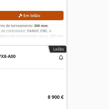
Em leilão
nto de torneamento:
300 mm
,
 de controlador:
FANUC CNC
, A
máximo de torneamento: aprox. 300 mm
 máxima do eixo principal: 4.500 rpm
 Peso da máquina: aprox. 2.200 kg
Leilão
sformador) Potência nominal: 14,97
X8-A00
 Potência do motor elétrico, segundo o
obusta da máquina para alta precisão
trolo CNC de fácil utilização Alta
8 900 €