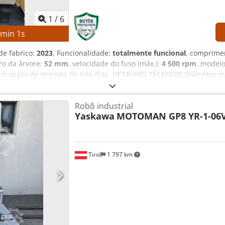
1
/
6
8
min
0
s
de fabrico:
2023
, Funcionalidade:
totalmente funcional
, comprime
uro da árvore:
52 mm
, velocidade do fuso (máx.):
4 500 rpm
, modelo
m prazo de entrega de três dias. DETALHES TÉCNICOS Diâmetro 
prox. 300 mm Diâmetro do furo do eixo: aprox. 52 mm Velocidade
rramentas: 12 posições DETALHES DA MÁQUINA Controlo: FANUC CNC
Robô industrial
h Horas do eixo: aprox. 4.300 h Tensão: CA 380 V (com ou sem tran
Yaskawa
MOTOMAN GP8 YR-1-06V
apacidade de interrupção: 5 kA Capacidade de curto-circuito: 10 kA
entação técnica Eixo principal de alto desempenho Construção r
m indexação rápida Design compacto com baixo espaço ocupado Con
nutenção Documentação técnica completa
Tirol
1 797 km