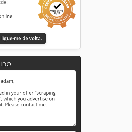
sde:
online
 ligue-me de volta.
DIDO