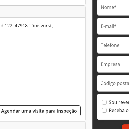
Nome*
d 122, 47918 Tönisvorst,
E-mail*
Telefone
Empresa
Código postal
Sou reve
Receba o
Agendar uma visita para inspeção