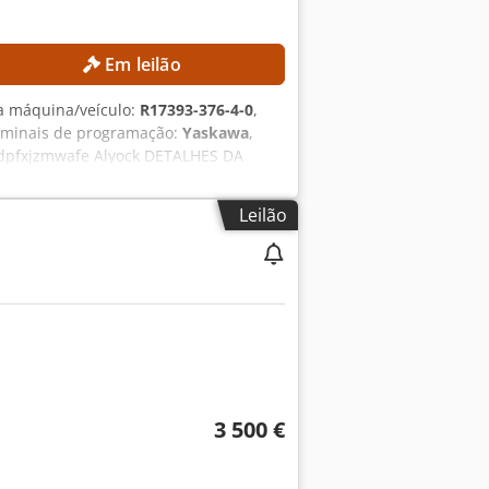
Em leilão
a máquina/veículo:
R17393-376-4-0
,
erminais de programação:
Yaskawa
,
Djdpfxjzmwafe Alyock DETALHES DA
ases CA 380–440 V, 50/60 Hz Corrente
circuito: 2,5 kA Tipo de fonte de
Leilão
 robô Yaskawa YRC1000
3 500 €