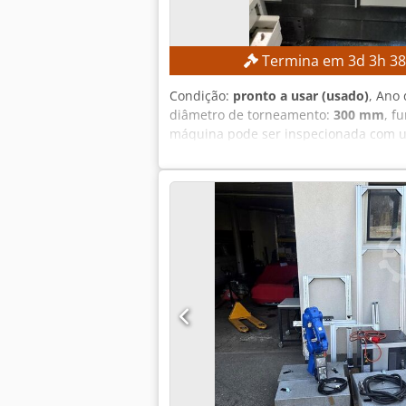
Termina em
3
d
3
h
3
Condição:
pronto a usar (usado)
, Ano 
diâmetro de torneamento:
300 mm
, f
máquina pode ser inspecionada com u
Comprimento máximo de torneamento: a
Dcodpfx Aleznb Ntoyek Torreta de fe
Horas de funcionamento: aprox. 6.458 
kVA Corrente em carga total: 22,74 A C
fabricante: 7,5 kW EQUIPAMENTO Docum
dimensional Torreta de ferramentas co
fiabilidade Baixa necessidade de ma