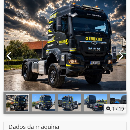
1
/
19
Dados da máquina