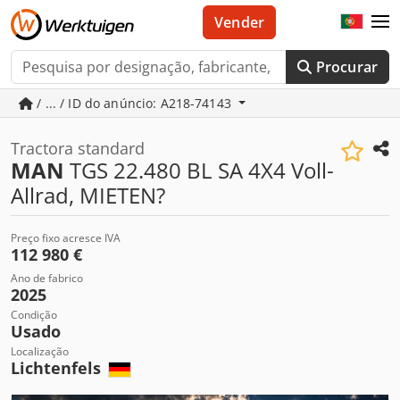
Vender
Procurar
/ ... / ID do anúncio: A218-74143
Tractora standard
MAN
TGS 22.480 BL SA 4X4 Voll-
Allrad, MIETEN?
Preço fixo acresce IVA
112 980 €
Ano de fabrico
2025
Condição
Usado
Localização
Lichtenfels