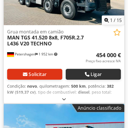
1
/
15
Grua montada em camião
MAN
TGS 41.520 8x8, F705R.2.7
L436 V20 TECHNO
454 000 €
Petershagen
1 952 km
Preço fixo acresce IVA
Solicitar
Ligar
Condição:
novo
, quilometragem:
500 km
, potência:
382
kW (519,37 cv)
, tipo de combustível:
diesel
, peso total:
32 000 kg
, configuração de eixo:
3 eixos
, cor:
branco
, tipo
de engrenagem:
automático
, classe de emissão:
Euro 6
,
Anúncio classificado
largura total:
2 550 mm
, altura total:
3 850 mm
, Ano de
fabrico:
2026
, Equipamento:
ABS, aquecedor estacionário,
ar condicionado, programa eletrónico de estabilidade