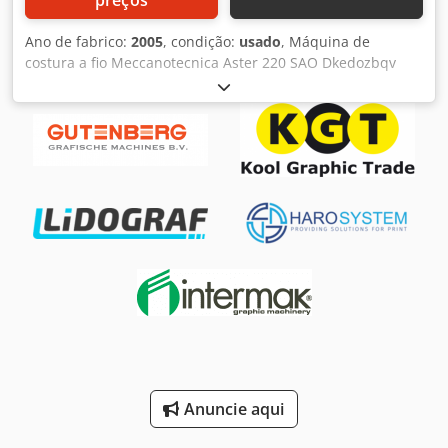
preços
Ano de fabrico:
2005
, condição:
usado
, Máquina de
costura a fio Meccanotecnica Aster 220 SAO Dkedozbqv
Depfx Aldsr Ano de fabrico: 2005 Descrição: - Monitor a
cores com ecrã tátil - Pré-carregador - Alimentador -
Reconhecimento ótico de cadernos - 4 + 4 opções de
abertura - Separador de blocos de livros - Empilhador de
livros: Plus stacker - Sem bomba
Anuncie aqui