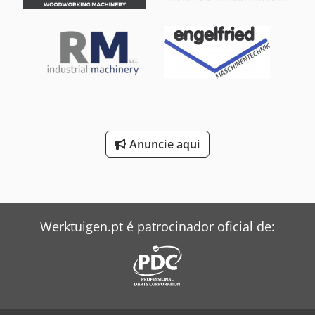
Anuncie aqui
Werktuigen.pt é patrocinador oficial de: