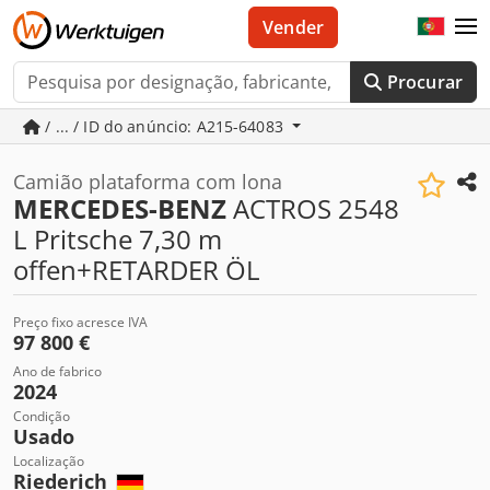
Vender
Procurar
/ ... / ID do anúncio: A215-64083
Camião plataforma com lona
MERCEDES-BENZ
ACTROS 2548
L Pritsche 7,30 m
offen+RETARDER ÖL
Preço fixo acresce IVA
97 800 €
Ano de fabrico
2024
Condição
Usado
Localização
Riederich