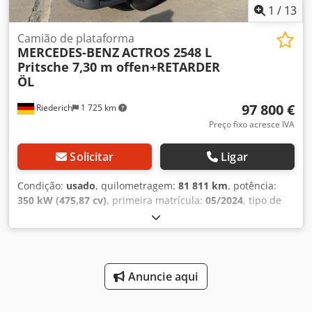
1
/
13
Camião de plataforma
MERCEDES-BENZ
ACTROS 2548 L
Pritsche 7,30 m offen+RETARDER
ÖL
97 800 €
Riederich
1 725 km
Preço fixo acresce IVA
Solicitar
Ligar
Condição:
usado
, quilometragem:
81 811 km
, potência:
350 kW (475,87 cv)
, primeira matrícula:
05/2024
, tipo de
combustível:
diesel
, peso total:
26 000 kg
, configuração de
eixo:
3 eixos
, próxima inspeção (TÜV):
03/2027
, travões:
retardador
, cor:
azul
, tipo de engrenagem:
automático
,
volume do espaço de carga:
18 m³
, comprimento do
espaço de carga:
7 300 mm
, largura do espaço de carga:
Anuncie aqui
2 480 mm
, altura do espaço de carga:
1 000 mm
, Ano de
fabrico:
2024
, Equipamento:
ABS, aquecedor estacionário,