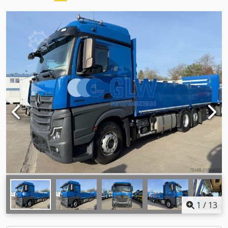
1
/
13